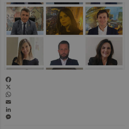
Facebook
X
WhatsApp
Email
LinkedIn
Messenger