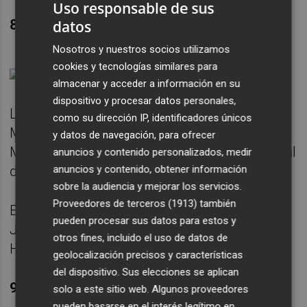
Uso responsable de sus
8. María Eugenia Sánchez
datos
Nosotros y nuestros socios utilizamos
cookies y tecnologías similares para
almacenar y acceder a información en su
dispositivo y procesar datos personales,
Licenciada en Derecho por la Universidad de
como su dirección IP, identificadores únicos
Murcia, Curso de Doctorado Universidad de
y datos de navegación, para ofrecer
Murcia, Jueza Sustituta en el Partido Judicial
anuncios y contenido personalizados, medir
anuncios y contenido, obtener información
de Murcia hasta el año 2002.
sobre la audiencia y mejorar los servicios.
Proveedores de terceros (1913)
también
En la actualidad ejerce como asesora
pueden procesar sus datos para estos y
Jurídica en el Servicio Jurídico de Recursos
otros fines, incluido el uso de datos de
Humanos del Servicio Murciano de Salud.
geolocalización precisos y características
del dispositivo. Sus elecciones se aplican
9. Ignacio Arcas Cuartero
solo a este sitio web. Algunos proveedores
pueden basarse en el interés legítimo en