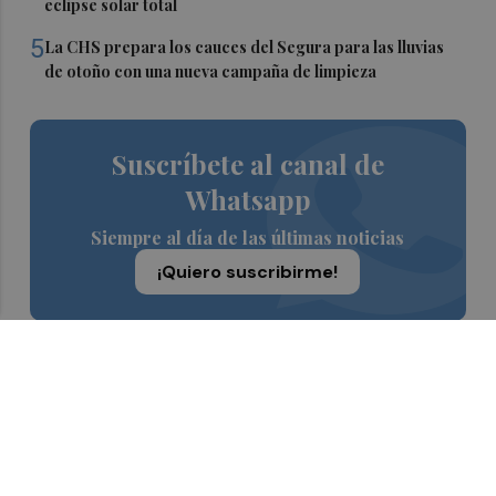
eclipse solar total
5
La CHS prepara los cauces del Segura para las lluvias
de otoño con una nueva campaña de limpieza
Suscríbete al canal de
Whatsapp
Siempre al día de las últimas noticias
¡Quiero suscribirme!