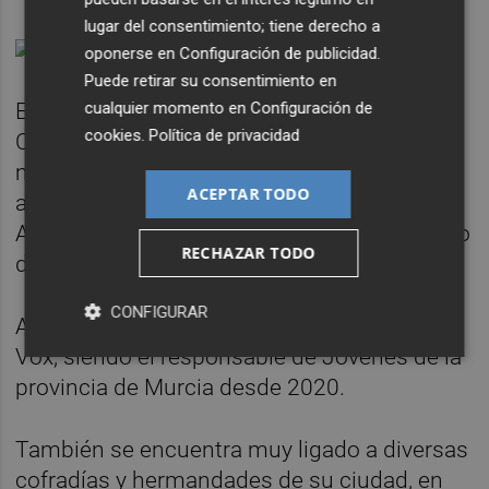
lugar del consentimiento; tiene derecho a
oponerse en
Configuración de publicidad
.
Puede retirar su consentimiento en
cualquier momento en
Configuración de
Es graduado en derecho por la Universidad
cookies
.
Política de privacidad
Católica San Antonio de Murcia, cursó el
máster de Acceso a la Abogacía y en la
ACEPTAR TODO
actualidad ejerce como abogado.
Anteriormente ejerció como oficial habilitado
RECHAZAR TODO
de procurador de los Tribunales.
CONFIGURAR
Arcas ha colaborado de forma activa con
Vox, siendo el responsable de Jóvenes de la
provincia de Murcia desde 2020.
También se encuentra muy ligado a diversas
cofradías y hermandades de su ciudad, en