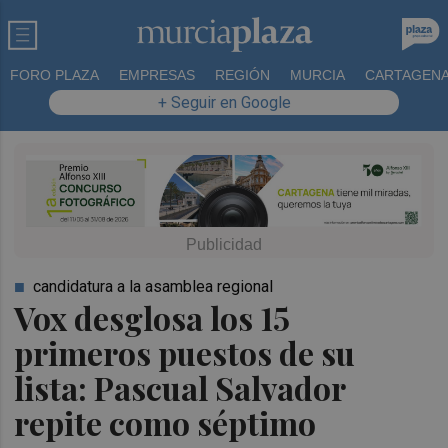
FORO PLAZA
EMPRESAS
REGIÓN
MURCIA
CARTAGEN
+ Seguir en Google
candidatura a la asamblea regional
Vox desglosa los 15
primeros puestos de su
lista: Pascual Salvador
repite como séptimo