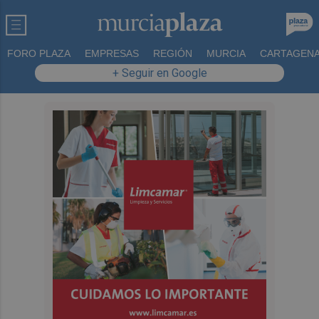
FORO PLAZA
EMPRESAS
REGIÓN
MURCIA
CARTAGEN
+ Seguir en Google