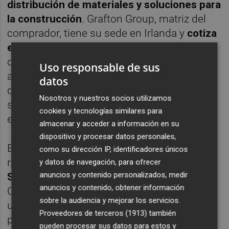
distribución de materiales y soluciones para
la construcción
. Grafton Group, matriz del
comprador, tiene su sede en Irlanda y
cotiza
en la Bolsa de Londres
. Su actividad se
centra en la fabricación y suministro de
Uso responsable de sus
artículos para la construcción y en la
datos
distribución mayorista de materiales,
Nosotros y nuestros socios utilizamos
sistemas de climatización y soluciones
cookies y tecnologías similares para
eléctricas.
almacenar y acceder a información en su
dispositivo y procesar datos personales,
En la Península Ibérica, el grupo ya había
como su dirección IP, identificadores únicos
reforzado su presencia con la
compra de
y datos de navegación, para ofrecer
anuncios y contenido personalizados, medir
Salvador Escoda en 2024
. Precisamente, la
anuncios y contenido, obtener información
CNMC identifica a Salvador Escoda como
sobre la audiencia y mejorar los servicios.
una de las sociedades que forman parte del
Proveedores de terceros (1913)
también
perímetro operativo de Grafton en España.
pueden procesar sus datos para estos y