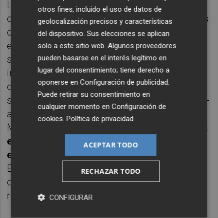
La compañía desarrolla actividad en
otros fines, incluido el uso de datos de
distribución de productos para instalaciones
geolocalización precisos y características
de climatización, agua, gas, electricidad y
del dispositivo. Sus elecciones se aplican
energías renovables, además de prestar
solo a este sitio web. Algunos proveedores
pueden basarse en el interés legítimo en
servicios dirigidos al canal profesional de
lugar del consentimiento; tiene derecho a
instaladores y técnicos. El regulador apunta
oponerse en
Configuración de publicidad
.
que ambas compañías coinciden en el
Puede retirar su consentimiento en
segmento HVAC -climatización y ventilación-
cualquier momento en
Configuración de
aunque con modelos de negocio distintos.
cookies
.
Política de privacidad
Mercaluz opera con una
estructura apoyada
en plataformas regionales y un sistema de
ACEPTAR TODO
entrega directa
, mientras que Salvador
Escoda mantiene una red de 95
RECHAZAR TODO
delegaciones y un catálogo más amplio de
referencias.
CONFIGURAR