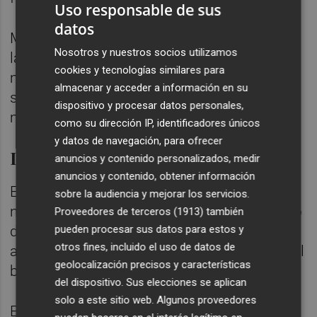
Uso responsable de sus
datos
Más tarde, en el procedimiento judicial, el
Nosotros y nuestros socios utilizamos
laboratorio apuntó que ya no conservaba la
cookies y tecnologías similares para
muestra de sangre analizada, con lo que no
almacenar y acceder a información en su
se podía hacer un nuevo estudio sobre la
dispositivo y procesar datos personales,
misma.
como su dirección IP, identificadores únicos
y datos de navegación, para ofrecer
La enfermedad
anuncios y contenido personalizados, medir
anuncios y contenido, obtener información
En cuanto a la enfermedad que padece la
sobre la audiencia y mejorar los servicios.
niña, también llamada Síndrome de Maullido
Proveedores de terceros (1913)
también
del Gato, se caracteriza por retraso mental,
pueden procesar sus datos para estos y
otros fines, incluido el uso de datos de
anomalías cráneo-faciales y una deleción del
geolocalización precisos y características
brazo corto del cromosoma del par 5.
del dispositivo. Sus elecciones se aplican
solo a este sitio web. Algunos proveedores
Está caracterizada por un llanto distintivo