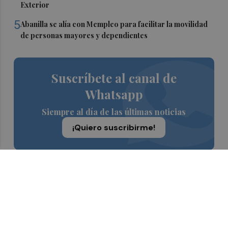
Exterior
5
Abanilla se alía con Mempleo para facilitar la movilidad
de personas mayores y dependientes
Suscríbete al canal de
Whatsapp
Siempre al día de las últimas noticias
¡Quiero suscribirme!