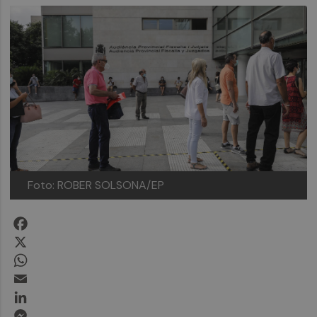
Foto: ROBER SOLSONA/EP
Facebook
X
WhatsApp
Email
LinkedIn
Messenger