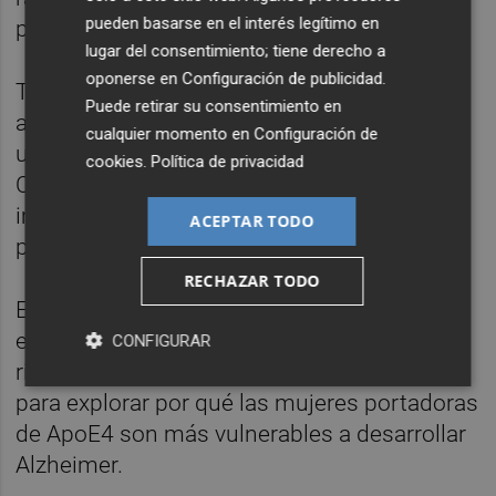
pueden basarse en el interés legítimo en
promovía las patologías del Alzheimer.
lugar del consentimiento; tiene derecho a
oponerse en
Configuración de publicidad
.
Todos estos hallazgos sugieren que el
Puede retirar su consentimiento en
aumento de la FSH tras la menopausia se
cualquier momento en
Configuración de
une a la FSHR en las neuronas y activa la vía
cookies
.
Política de privacidad
C/EBPB/AEP, que desempeña un papel
importante en el desencadenamiento de la
ACEPTAR TODO
patología del Alzheimer.
RECHAZAR TODO
En un futuro próximo, el equipo se centrará
en diseccionar la relación entre genes de
CONFIGURAR
riesgo específicos como el ApoE4 y la FSH
para explorar por qué las mujeres portadoras
de ApoE4 son más vulnerables a desarrollar
Alzheimer.