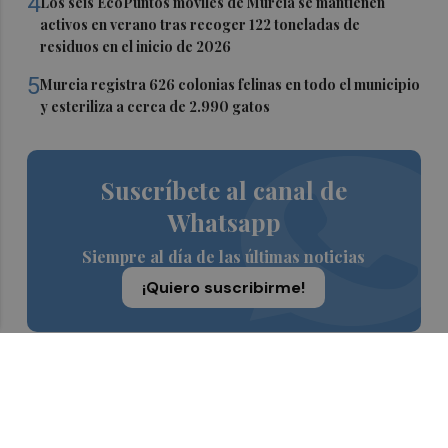
4
Los seis EcoPuntos móviles de Murcia se mantienen
activos en verano tras recoger 122 toneladas de
residuos en el inicio de 2026
5
Murcia registra 626 colonias felinas en todo el municipio
y esteriliza a cerca de 2.990 gatos
Suscríbete al canal de
Whatsapp
Siempre al día de las últimas noticias
¡Quiero suscribirme!