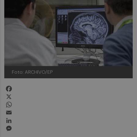
Foto: ARCHIVO/EP
Facebook
X
WhatsApp
Email
LinkedIn
Messenger