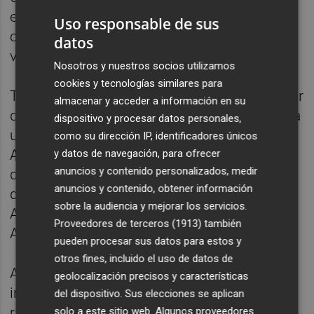
emplearon un tratamiento con anticuerpos
Uso responsable de sus
contra la FSH para bloquearla e inactivar la
datos
vía C/EBPB/AEP.
Nosotros y nuestros socios utilizamos
cookies y tecnologías similares para
También eliminaron la expresión del receptor
almacenar y acceder a información en su
de FSH (FSHR) en las neuronas para abolir la
dispositivo y procesar datos personales,
unión de la FSH a la FSHR en el hipocampo.
como su dirección IP, identificadores únicos
Ambos métodos aliviaron la patología y la
y datos de navegación, para ofrecer
anuncios y contenido personalizados, medir
disfunción cognitiva. Además, la supresión
anuncios y contenido, obtener información
de C/EBPB en el modelo de ratones del
sobre la audiencia y mejorar los servicios.
Alzheimer disminuyó las patologías del
Proveedores de terceros (1913)
también
Alzheimer.
pueden procesar sus datos para estos y
otros fines, incluido el uso de datos de
Además de trabajar con ratones hembra, los
geolocalización precisos y características
investigadores también inyectaron FSH en
del dispositivo. Sus elecciones se aplican
ratones macho y descubrieron que la FSH
solo a este sitio web. Algunos proveedores