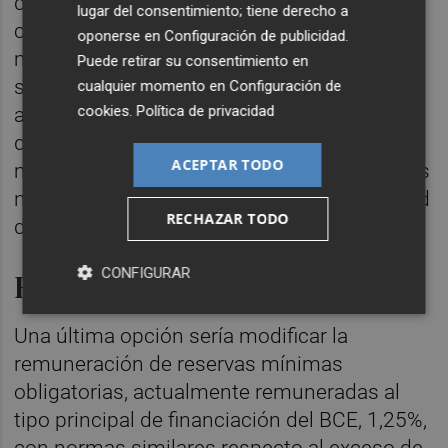
depósito. Alternativamente, en un sistema
lugar del consentimiento; tiene derecho a
como el del Banco Nacional Suizo. un
oponerse en
Configuración de publicidad
.
múltiplo de las reservas mínimas requeridas
Puede retirar su consentimiento en
se remunera al tipo de depósito y el exceso
cualquier momento en
Configuración de
cookies
.
Política de privacidad
al 0%. El BCE podría obligar a los bancos a
depositar un múltiplo de las reservas
ACEPTAR TODO
mínimas en cuentas de los bancos centrales
nacionales al 0% y el exceso iría a la facilidad
RECHAZAR TODO
de depósito.
CONFIGURAR
Remuneración de reservas
Una última opción sería modificar la
remuneración de reservas mínimas
obligatorias, actualmente remuneradas al
tipo principal de financiación del BCE, 1,25%,