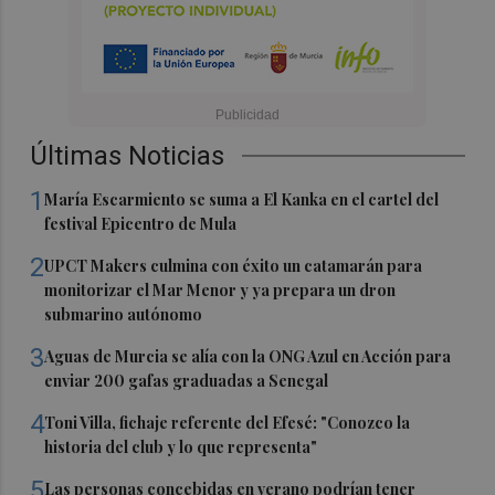
Últimas Noticias
1
María Escarmiento se suma a El Kanka en el cartel del
festival Epicentro de Mula
2
UPCT Makers culmina con éxito un catamarán para
monitorizar el Mar Menor y ya prepara un dron
submarino autónomo
3
Aguas de Murcia se alía con la ONG Azul en Acción para
enviar 200 gafas graduadas a Senegal
4
Toni Villa, fichaje referente del Efesé: "Conozco la
historia del club y lo que representa"
5
Las personas concebidas en verano podrían tener