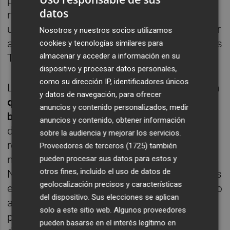
podría introducir nuevas operaciones TLTRO
datos
no específicas el primer semestre de 2023 a
un tipo de interés menos favorable y permitir
Nosotros y nuestros socios utilizamos
a los bancos refinanciar parte de las actuales
cookies y tecnologías similares para
almacenar y acceder a información en su
TLTRO.
dispositivo y procesar datos personales,
como su dirección IP, identificadores únicos
La opción menos mala es un
nuevo sistema
y datos de navegación, para ofrecer
que reduzca la proporción de reservas
anuncios y contenido personalizados, medir
bancarias remuneradas al tipo de depósito
anuncios y contenido, obtener información
del BCE, con aumento de la proporción
sobre la audiencia y mejorar los servicios.
remunerada al 0% en los bancos centrales
Proveedores de terceros (1725)
también
nacionales, aunque el diseño lo es todo.
pueden procesar sus datos para estos y
otros fines, incluido el uso de datos de
Nuestra preferencia es un sistema de niveles
geolocalización precisos y características
en los que el exceso de reservas remunerado
del dispositivo. Sus elecciones se aplican
al 0 % se defina en proporción a los
solo a este sitio web. Algunos proveedores
préstamos TLTRO y el exceso al tipo de
pueden basarse en el interés legítimo en