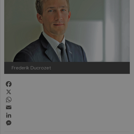
Frederik Ducrozet
Facebook
X
WhatsApp
Email
LinkedIn
Messenger