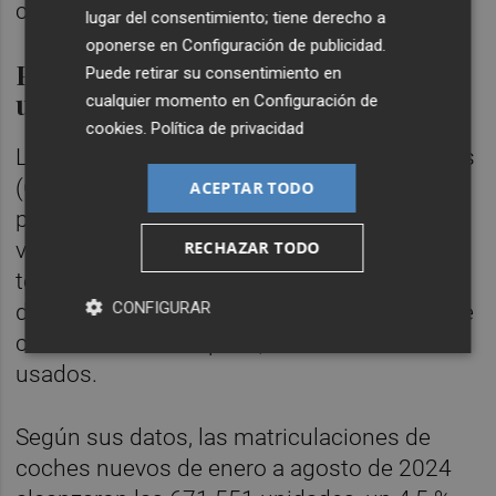
coches de ocasión, un 12,3 %.
lugar del consentimiento; tiene derecho a
oponerse en
Configuración de publicidad
.
Por cada nuevo, se venden dos
Puede retirar su consentimiento en
usados
cualquier momento en
Configuración de
cookies
.
Política de privacidad
Los distribuidores oficiales e independientes
(Ganvam), junto a Faconauto, publicaron el
ACEPTAR TODO
pasado 11 de septiembre el acumulado de
ventas del mercado de turismos y
RECHAZAR TODO
todoterrenos hasta agosto, con lo que
CONFIGURAR
detallaron que, por cada coche nuevo que se
comercializa en España, se venden dos
usados.
Según sus datos, las matriculaciones de
coches nuevos de enero a agosto de 2024