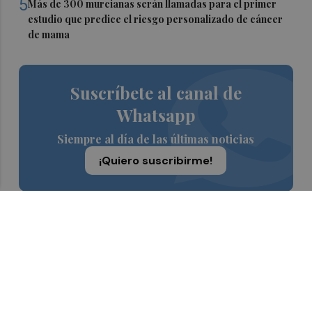
5
Más de 300 murcianas serán llamadas para el primer
estudio que predice el riesgo personalizado de cáncer
de mama
Suscríbete al canal de
Whatsapp
Siempre al día de las últimas noticias
¡Quiero suscribirme!