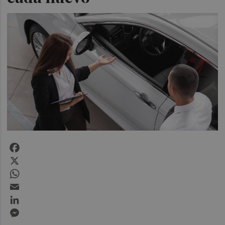
Facebook
X
WhatsApp
Email
LinkedIn
Messenger