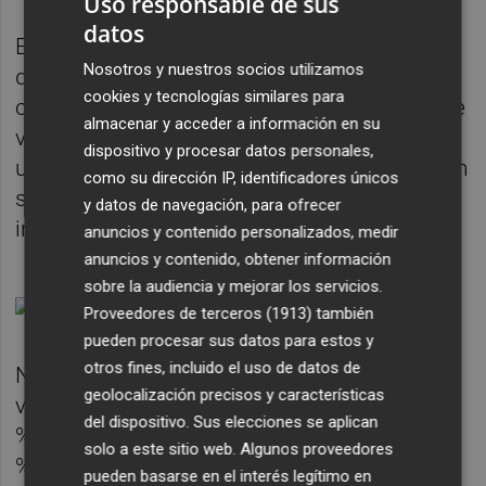
Uso responsable de sus
datos
Es un dato relevante si se tiene en cuenta
Nosotros y nuestros socios utilizamos
que el 64,5 % de toda la facturación de los
cookies y tecnologías similares para
concesionarios correspondió a las ventas de
almacenar y acceder a información en su
vehículos nuevos, frente al 19,1 % de los
dispositivo y procesar datos personales,
usados, el 11,1 % en recambios y un 5,3 % en
como su dirección IP, identificadores únicos
servicios de taller, según los mismos
y datos de navegación, para ofrecer
informes de Snap-on Business Solutions.
anuncios y contenido personalizados, medir
anuncios y contenido, obtener información
sobre la audiencia y mejorar los servicios.
Proveedores de terceros (1913)
también
pueden procesar sus datos para estos y
otros fines, incluido el uso de datos de
No obstante, en las ganancias del sector, las
geolocalización precisos y características
ventas de los nuevos representaron el 37,8
del dispositivo. Sus elecciones se aplican
%; los recambios, el 34,4 %; el taller, un 15,5
solo a este sitio web. Algunos proveedores
% y, por último, las operaciones de los
pueden basarse en el interés legítimo en