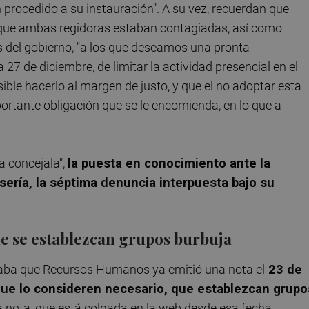
procedido a su instauración". A su vez, recuerdan que
e que ambas regidoras estaban contagiadas, así como
 del gobierno, "a los que deseamos una pronta
a 27 de diciembre, de limitar la actividad presencial en el
ible hacerlo al margen de justo, y que el no adoptar esta
portante obligación que se le encomienda, en lo que a
a concejala",
la puesta en conocimiento ante la
 sería, la séptima denuncia interpuesta bajo su
que se establezcan grupos burbuja
aba que Recursos Humanos ya emitió una nota el
23 de
 que lo consideren necesario, que establezcan grupo
La nota, que está colgada en la web desde esa fecha,