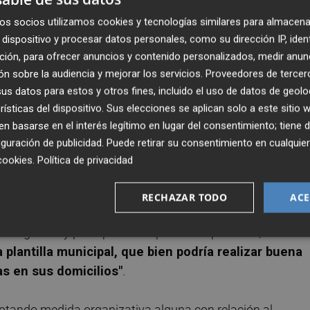
ctividad preventiva en base a los indicadores de una
os socios utilizamos cookies y tecnologías similares para almacena
rol en el municipio de Murcia
, y aun, con menor inciden
dispositivo y procesar datos personales, como su dirección IP, iden
 con 478x1000 habitantes frente a los 649x1000 habitant
ción, para ofrecer anuncios y contenido personalizados, medir anun
amente.
n sobre la audiencia y mejorar los servicios.
Proveedores de tercer
s datos para estos y otros fines, incluido el uso de datos de geolo
tuación de contagio
rísticas del dispositivo. Sus elecciones se aplican solo a este sitio
 basarse en el interés legítimo en lugar del consentimiento; tiene 
 esta banalizando" la situación de contagio de la plantill
guración de publicidad
. Puede retirar su consentimiento en cualqu
o la alcaldía de Ana Belén Castejón
se implantaba con
cookies
.
Política de privacidad
o ahora con Noelia Arroyo
y en una situación mucho p
en 75 positivos entre la plantilla municipal, al marg
RECHAZAR TODO
ACE
 contacto estrecho.
"Hemos vivido brotes con clausura
artagenero y poco parece importar lo aprendido, o esta
a plantilla municipal, que bien podría realizar buena
s en sus domicilios"
.
ptando medida organizativa alguna con relación al