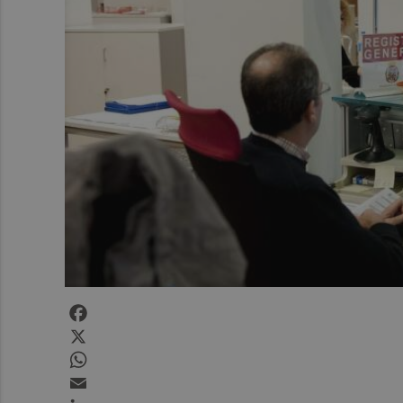
Facebook
X
WhatsApp
Email
LinkedIn