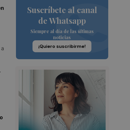
Suscríbete al canal
en
de Whatsapp
Siempre al día de las últimas
noticias
¡Quiero suscribirme!
 a
r
no