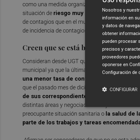
como una medida organizativa enmarcada en la a
Nosotros y nuestr
situación de
riesgo muy alto y fuera de cont
información en su 
de contagios que en el municipio de Cartagena,
y datos de navega
de incidencia de contagios a 14 días respectiv
obtener informació
pueden procesar su
Creen que se está banalizando la si
precisos y caracte
proveedores pueden
Consideran desde UGT que desde la concejalía "se
oponerse en
Confi
municipal ya que la última medida adoptada baj
Configuración de 
una menor tasa de contagios, y sin embarg
que el pasado mes de diciembre
se ha situado 
CONFIGURAR
de sus correspondientes aislamientos bajo
distintas áreas y negociados del ayuntamiento c
preocupante situación sanitaria o
la salud de l
parte de los trabajos y tareas encomendada
Afirman ser conocedores de que no se esta ado