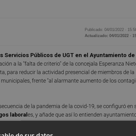
Publicado: 04/01/2022 ·
15:5
Actualizado: 04/01/2022 · 1
os Servicios Públicos de UGT en el Ayuntamiento de
ión a la "falta de criterio" de la concejala Esperanza Niet
a, para reducir la actividad presencial de miembros de la
s municipales, frente "al alarmante aumento de los contag
nsecuencia de la pandemia de la covid-19, se configuró en 
os laboral
es, y añade que así lo entienden ayuntamient
ordado de motu propio, la reducción del 50% de la
cipales y centros de trabajo susceptibles de ello
,
able de sus datos