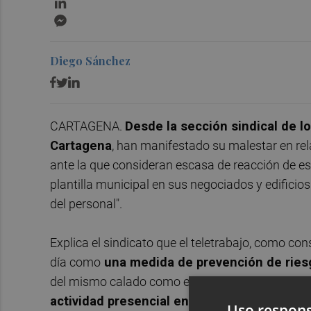
Messenger
Diego Sánchez
CARTAGENA.
Desde la sección sindical de l
Cartagena
, han manifestado su malestar en relac
ante la que consideran escasa de reacción de est
plantilla municipal en sus negociados y edificio
del personal".
Explica el sindicato que el teletrabajo, como co
día como
una medida de prevención de riesg
del mismo calado como el de Murcia,
que ha ac
actividad presencial en los negociados muni
Uso respons