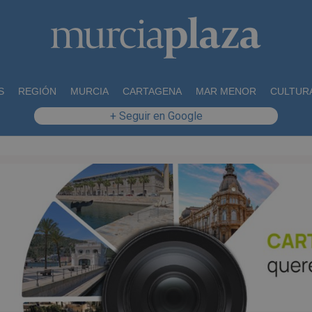
S
REGIÓN
MURCIA
CARTAGENA
MAR MENOR
CULTUR
+ Seguir en Google