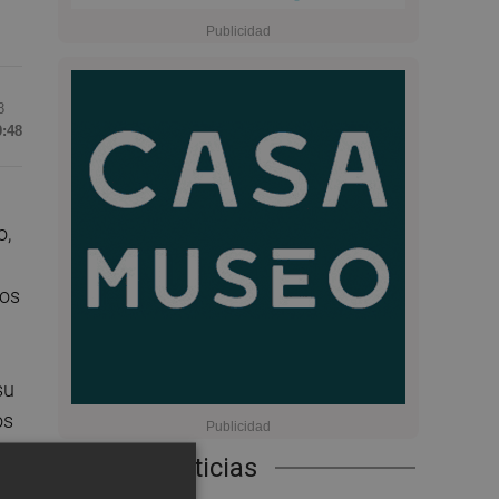
8
9:48
o,
ios
su
os
Últimas Noticias