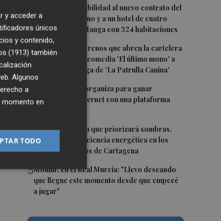
1
San Javier da viabilidad al nuevo contrato del
r y acceder a
transporte urbano y a un hotel de cuatro
cia
tificadores únicos
estrellas en La Manga con 324 habitaciones
es
cios y contenido,
2
Estos son los estrenos que abren la cartelera
os (1913)
también
en agosto: de la comedia 'El último mono' a
calización
una nueva entrega de 'La Patrulla Canina'
 web. Algunos
3
Los Belones se organiza para ganar
derecho a
a
visibilidad en internet con una plataforma
ier momento en
colaborativa
eor
4
Luz verde al plan que priorizará sombras,
en
aislamiento y eficiencia energética en los
PTAR TODO
colegios públicos de Cartagena
 en
5
Mounir, en el Real Murcia: "Llevo deseando
que llegue este momento desde que empecé
a jugar"