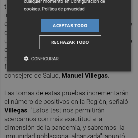
cualquier momento en
Configuración de
test detectan dos tipos de
cookies
.
Política de privacidad
inmunoglobulinas, sin diferenciarlas: una se
origina en el cuerpo a los 7 u 8 días del inicio
ACEPTAR TODO
de la enfermedad y la segunda se genera
unos días más tarde. "Al no discriminar entre
RECHAZAR TODO
estas dos inmunoglobulinas, el test no
permite averiguar si la enfermedad está en
CONFIGURAR
fase activa o ya está curada", explicó el
consejero de Salud,
Manuel Villegas
.
Las tomas de estas pruebas incrementarán
el número de positivos en la Región, señaló
Villegas
. "Estos test nos permitirán
acercarnos con más exactitud a la
dimensión de la pandemia, y sabremos la
inmunidad poblacional alcanzada", apuntó.