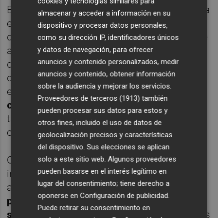
cookies y tecnologías similares para
El uso de estos test sólo se recomienda para
almacenar y acceder a información en su
enfermos que acumulen dos semanas
dispositivo y procesar datos personales,
desde el inicio de los síntomas; de realizarse
como su dirección IP, identificadores únicos
antes, sin los anticuerpos generados, podría
y datos de navegación, para ofrecer
anuncios y contenido personalizados, medir
dar un falso negativo. Una prueba
anuncios y contenido, obtener información
diagnóstica
PCR,
en cambio, detecta el virus
sobre la audiencia y mejorar los servicios.
entre 24 y 48 horas del contagio. Si los
Proveedores de terceros (1913)
también
casos posibles
dieran
positivo, Salud
pueden procesar sus datos para estos y
también practicaría el análisis en sus
otros fines, incluido el uso de datos de
contactos más cercanos.
geolocalización precisos y características
del dispositivo. Sus elecciones se aplican
Otra característica de estos test de
solo a este sitio web. Algunos proveedores
pueden basarse en el interés legítimo en
inmunidad (también llamados de
lugar del consentimiento; tiene derecho a
anticuerpos) es que no discriminan entre
oponerse en
Configuración de publicidad
.
pacientes activos
o
enfermos que han
Puede retirar su consentimiento en
superado
la patología. Esto es así porque los