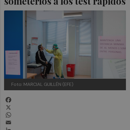
someterlos a los test rápidos
Foto: MARCIAL GUILLÉN (EFE)
Facebook
X
WhatsApp
Email
LinkedIn