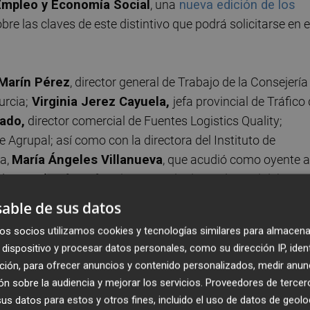
Empleo y Economía Social
, una
nueva edición de los
bre las claves de este distintivo que podrá solicitarse en e
Marín Pérez
, director general de Trabajo de la Consejería
rcia;
Virginia Jerez Cayuela,
jefa provincial de Tráfico
ado,
director comercial de Fuentes Logistics Quality;
de Agrupal; así como con la directora del Instituto de
ia,
María Ángeles Villanueva
, que acudió como oyente a
 de
Murcia Plaza,
fue el encargado de moderar el debate.
able de sus datos
os socios utilizamos cookies y tecnologías similares para almacena
dispositivo y procesar datos personales, como su dirección IP, iden
ción, para ofrecer anuncios y contenido personalizados, medir anun
n sobre la audiencia y mejorar los servicios.
Proveedores de tercer
s datos para estos y otros fines, incluido el uso de datos de geolo