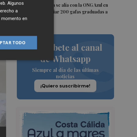
 web. Algunos
5
Aguas de Murcia se alía con la ONG Azul en
derecho a
Acción para enviar 200 gafas graduadas a
Senegal
ier momento en
PTAR TODO
Suscríbete al canal
de Whatsapp
Siempre al día de las últimas
noticias
¡Quiero suscribirme!