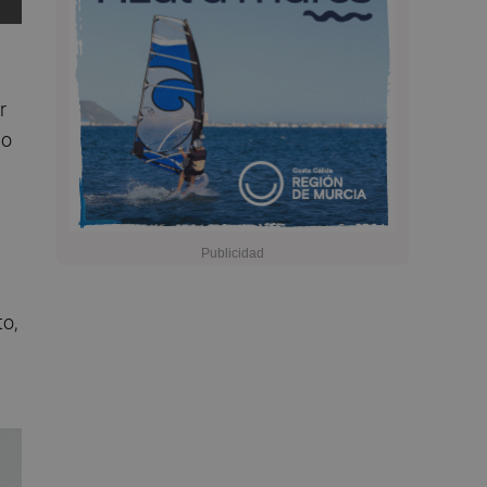
r
no
o,