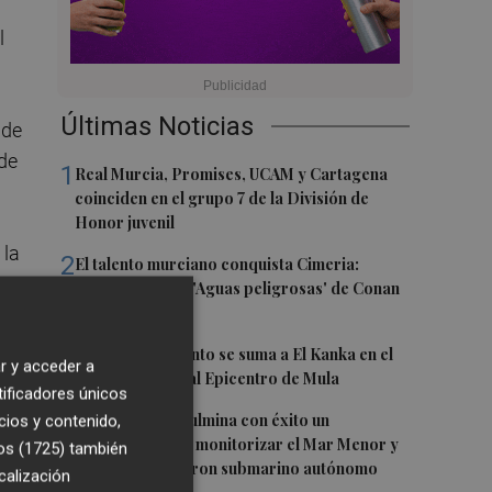
l
Últimas Noticias
 de
 de
1
Real Murcia, Promises, UCAM y Cartagena
coinciden en el grupo 7 de la División de
Honor juvenil
 la
2
El talento murciano conquista Cimeria:
Dagnino ilustra 'Aguas peligrosas' de Conan
el Bárbaro
3
María Escarmiento se suma a El Kanka en el
r y acceder a
cartel del festival Epicentro de Mula
tificadores únicos
4
UPCT Makers culmina con éxito un
cios y contenido,
catamarán para monitorizar el Mar Menor y
os (1725)
también
ya prepara un dron submarino autónomo
calización