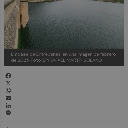
Embalse de Entrepeñas, en una imagen de febrero
de 2025.
Foto: EP/RAFAEL MARTÍN SOLANO
Facebook
X
WhatsApp
Email
LinkedIn
Messenger