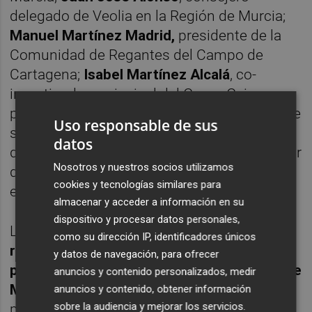
delegado de Veolia en la Región de Murcia;
Manuel Martínez Madrid,
presidente de la
Comunidad de Regantes del Campo de
Cartagena;
Isabel Martínez Alcalá
, co-
investigadora principal del Grupo Gaia;
patrocinado por ESAMUR y Veolia a través de
Uso responsable de sus
su Cátedra; y
Juan Pardo Martínez,
director
datos
de I+D+i de Novagric. Por su parte, el director
Nosotros y nuestros socios utilizamos
de
Murcia Plaza
,
Francisco Valero,
fue el
cookies y tecnologías similares para
encargado de moderar el diálogo.
almacenar y acceder a información en su
dispositivo y procesar datos personales,
Los ponentes pusieron sobre la mesa
los
como su dirección IP, identificadores únicos
retos, oportunidades y estrategias que
y datos de navegación, para ofrecer
presenta la gestión del agua en la Región de
anuncios y contenido personalizados, medir
Murcia,
lo que incluye las nuevas fórmulas
anuncios y contenido, obtener información
sobre la audiencia y mejorar los servicios.
para el
desarrollo de las comunidades de