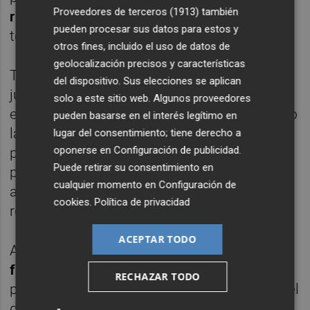
Proveedores de terceros (1913)
también
regantes
o la implementación de nuevas
pueden procesar sus datos para estos y
tecnologías de depuración.
otros fines, incluido el uso de datos de
geolocalización precisos y características
También se hizo hincapié en el papel que
del dispositivo. Sus elecciones se aplican
juega el
Trasvase Tajo-Segura
y se expuso
solo a este sitio web. Algunos proveedores
el creciente protagonismo que está ganando
pueden basarse en el interés legítimo en
la
desalación
, una técnica que abre nuevas
lugar del consentimiento; tiene derecho a
oponerse en
Configuración de publicidad
.
posibilidades al tiempo que genera sus
Puede retirar su consentimiento en
propios riesgos. En el mismo sentido, se
cualquier momento en
Configuración de
aportó una reflexión sobre el
precio
de este
cookies
.
Política de privacidad
recurso en la Comunidad.
ACEPTAR TODO
Además, se realizó una
mirada hacia el
futuro del campo y de los regantes,
que
RECHAZAR TODO
pasa a su vez por potenciar la innovación y el
desarrollo de nuevas soluciones para