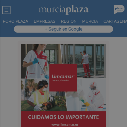
FORO PLAZA
EMPRESAS
REGIÓN
MURCIA
CARTAGEN
+ Seguir en Google