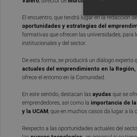
Valero
, director de
Murcia Plaza,
será el encar
El encuentro, que tendrá lugar en la redacción d
oportunidades y estrategias del emprendim
formativas que ofrecen las universidades, para l
institucionales y del sector.
De esta forma, se producirá un diálogo experto 
actuales del emprendimiento en la Región
ofrece el entorno en la Comunidad.
En este sentido, destacan las
ayudas
que se of
emprendedores, así como la
importancia de la
y la UCAM
, que en muchos casos da lugar a la
Respecto a las oportunidades actuales del sect
las
nuevas tecnologías,
en especial si se tie