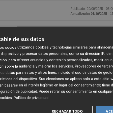
Publicado: 29/09/2025 ·
06:0
Actualizado: 01/10/2025 · 1
 posicionarse como un campo fértil para la
proliferació
 resulta clave la promoción y gestión del talento que
able de sus datos
, aunque también influyen la buena interpretación del
os socios utilizamos cookies y tecnologías similares para almacena
s oportunidades que se presenten. Todas estas cuestiones
dispositivo y procesar datos personales, como su dirección IP, iden
de los
'Diálogos Murcia Plaza'
que organiza este periódi
ción, para ofrecer anuncios y contenido personalizados, medir anun
O) y que tiene por título
El emprendimiento en la Región.
n sobre la audiencia y mejorar los servicios.
Proveedores de tercer
s datos para estos y otros fines, incluido el uso de datos de geolo
 José Bernal Torres,
jefa del Área de Desarrollo
rísticas del dispositivo. Sus elecciones se aplican solo a este sitio
bio Bañón
, vicerrectora de Estudiantes y Empleo de la
 basarse en el interés legítimo en lugar del consentimiento; tiene 
guración de publicidad
. Puede retirar su consentimiento en cualqu
 Sánchez-Val,
vicerrectora de Economía y Planificación 
cookies
.
Política de privacidad
;
Carlos Vicente Caballero
, director de UCAM HiTech; y
socia fundadora de Embryocloud. Por su parte,
Francisco
RECHAZAR TODO
ACE