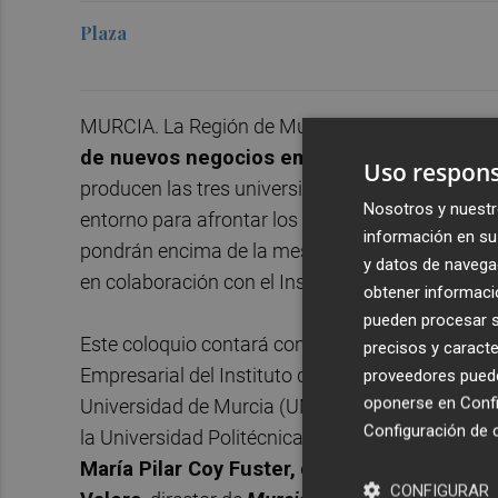
Plaza
MURCIA. La Región de Murcia puede presumir de
de nuevos negocios emergentes
. Para ello,
Uso respons
producen las tres universidades de la Comunidad
Nosotros y nuestr
entorno para afrontar los retos y aprovechar la
información en su 
pondrán encima de la mesa en la nueva edición 
y datos de navega
en colaboración con el Instituto de Fomento (INF
obtener informació
pueden procesar su
Este coloquio contará con la presencia de
María
precisos y caracte
Empresarial del Instituto de Fomento;
Alicia Ru
proveedores pueden
oponerse en
Confi
Universidad de Murcia (UMU);
María Luz Maté
Configuración de 
la Universidad Politécnica de Cartagena (UPCT)
María Pilar Coy Fuster,
directora científica y 
CONFIGURAR