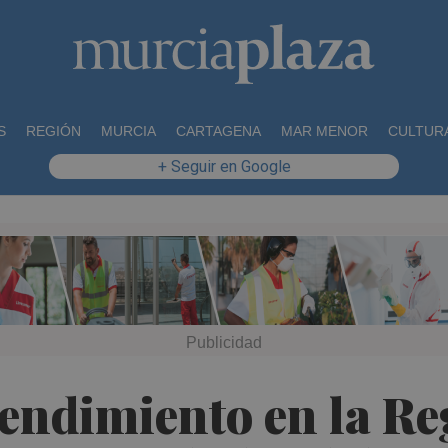
S
REGIÓN
MURCIA
CARTAGENA
MAR MENOR
CULTUR
+ Seguir en Google
rendimiento en la R