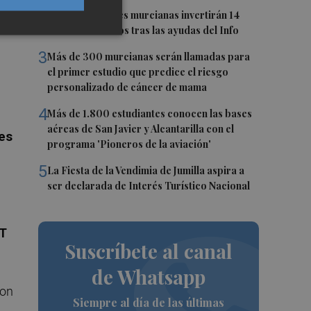
2
Más de 90 pymes murcianas invertirán 14
millones de euros tras las ayudas del Info
3
Más de 300 murcianas serán llamadas para
el primer estudio que predice el riesgo
personalizado de cáncer de mama
4
Más de 1.800 estudiantes conocen las bases
aéreas de San Javier y Alcantarilla con el
les
programa 'Pioneros de la aviación'
5
La Fiesta de la Vendimia de Jumilla aspira a
ser declarada de Interés Turístico Nacional
CT
Suscríbete al canal
de Whatsapp
con
Siempre al día de las últimas