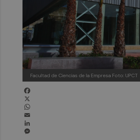
Facultad de Ciencias de la Empresa
Foto: UPCT
Facebook
X
WhatsApp
Email
LinkedIn
Messenger