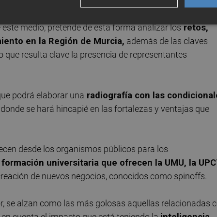
gado de moderar el debate.
e este medio, pretende de esta forma analizar los
retos,
iento en la Región de Murcia,
además de las claves
o que resulta clave la presencia de representantes
que podrá elaborar una
radiografía con las condiciona
,
donde se hará hincapié en las fortalezas y ventajas que
recen desde los organismos públicos para los
 formación universitaria que ofrecen la UMU, la UP
 creación de nuevos negocios, conocidos como spinoffs.
or, se alzan como las más golosas aquellas relacionadas 
ne en cuenta el impacto que está teniendo la
inteligencia