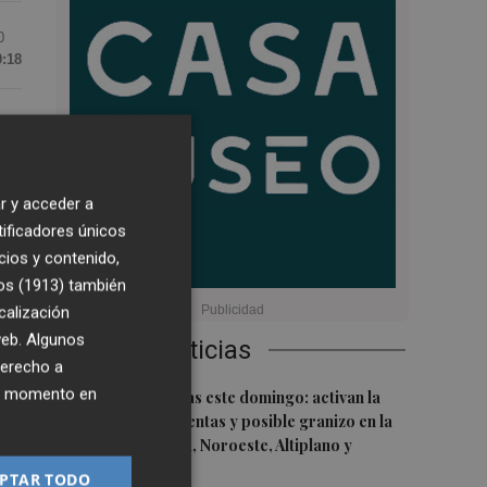
0
9:18
n
r y acceder a
 se
tificadores únicos
co
cios y contenido,
os (1913)
también
calización
 web. Algunos
Últimas Noticias
derecho a
ier momento en
1
de
Vuelven las lluvias este domingo: activan la
alerta por tormentas y posible granizo en la
Vega del Segura, Noroeste, Altiplano y
Guadalentín
PTAR TODO