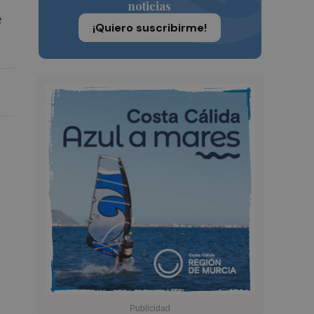
noticias
e
¡Quiero suscribirme!