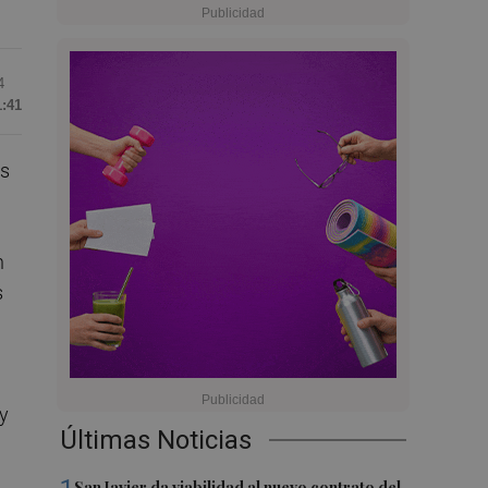
4
1:41
as
n
s
 y
Últimas Noticias
San Javier da viabilidad al nuevo contrato del