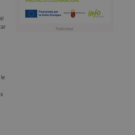
al
tar
 le
ás