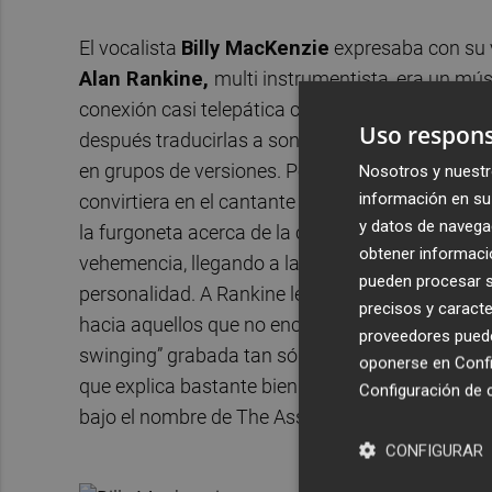
El vocalista
Billy MacKenzie
expresaba con su v
Alan Rankine,
multi instrumentista, era un mús
conexión casi telepática con MacKenzie, cuyas i
Uso respons
después traducirlas a sonidos una vez entraba
en grupos de versiones. Perplejo ante su capaci
Nosotros y nuestr
información en su 
convirtiera en el cantante de su banda. Meses d
y datos de navega
la furgoneta acerca de la calidad de la música 
obtener informació
vehemencia, llegando a las manos con uno de lo
pueden procesar su
personalidad. A Rankine le unían las filias –por
precisos y caracte
hacia aquellos que no encajara en su universo cr
proveedores pueden
swinging” grabada tan sólo dos meses después de 
oponerse en
Confi
que explica bastante bien qué eran, cómo funcio
Configuración de 
bajo el nombre de The Associates.
CONFIGURAR