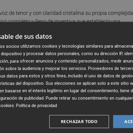
oz de tenor y con claridad cristalina su propia complejid
ico completo y lleno de inventiva que estableció una
ntenciones musicales entendía sólo con mirarle, para
able de sus datos
n al estudio. Se conocieron en 1976, cuando ambos tocab
dad vocal Rankine se las arregló para que MacKenzie se
os socios utilizamos cookies y tecnologías similares para almacena
dispositivo y procesar datos personales, como su dirección IP, iden
espués, volviendo de una actuación, estalló una disputa e
ción, para ofrecer anuncios y contenido personalizados, medir anun
de
Kraftwerk
. MacKenzie defendió a los alemanes con
n sobre la audiencia y mejorar los servicios.
Proveedores de tercer
s músicos. Derroches de apasionamiento así definían su
s datos para estos y otros fines, incluido el uso de datos de geolo
Bowie
,
Roxy Music
,
Sparks
,
Talking Heads
- y los prejuic
rísticas del dispositivo. Sus elecciones se aplican solo a este sitio
eativo. Su primer sencillo fue una versión de “Boys keep
 basarse en el interés legítimo en lugar del consentimiento; tiene 
que se publicara el single original de Bowie. Es un detal
guración de publicidad
. Puede retirar su consentimiento en cualqu
naban, qué movía a la pareja artística que se dio a conoc
cookies
.
Política de privacidad
RECHAZAR TODO
ACE