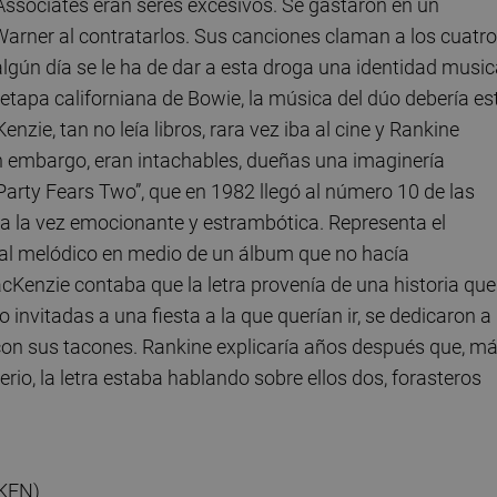
 Associates eran seres excesivos. Se gastaron en un
arner al contratarlos. Sus canciones claman a los cuatro
algún día se le ha de dar a esta droga una identidad music
 etapa californiana de Bowie, la música del dúo debería es
zie, tan no leía libros, rara vez iba al cine y Rankine
sin embargo, eran intachables, dueñas una imaginería
Party Fears Two”, que en 1982 llegó al número 10 de las
s a la vez emocionante y estrambótica. Representa el
cial melódico en medio de un álbum que no hacía
Kenzie contaba que la letra provenía de una historia que
invitadas a una fiesta a la que querían ir, se dedicaron a
 con sus tacones. Rankine explicaría años después que, m
erio, la letra estaba hablando sobre ellos dos, forasteros