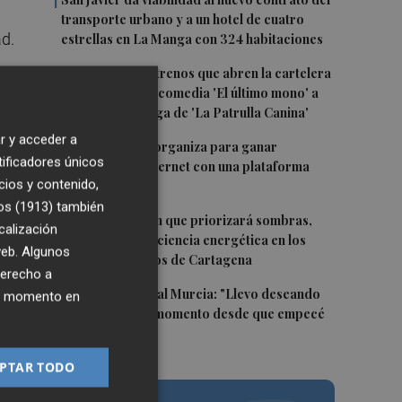
1
transporte urbano y a un hotel de cuatro
ad.
estrellas en La Manga con 324 habitaciones
2
Estos son los estrenos que abren la cartelera
en agosto: de la comedia 'El último mono' a
una nueva entrega de 'La Patrulla Canina'
an
r y acceder a
3
Los Belones se organiza para ganar
tificadores únicos
n
visibilidad en internet con una plataforma
cios y contenido,
colaborativa
os (1913)
también
4
Luz verde al plan que priorizará sombras,
calización
ios
aislamiento y eficiencia energética en los
 web. Algunos
colegios públicos de Cartagena
derecho a
le
5
Mounir, en el Real Murcia: "Llevo deseando
ier momento en
que llegue este momento desde que empecé
er
a jugar"
PTAR TODO