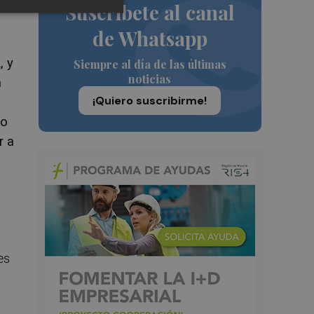
Suscríbete al canal
de Whatsapp
, y
Siempre al día de las últimas
noticias
n
¡Quiero suscribirme!
to
r a
es