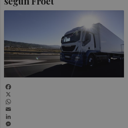
según Froet
Facebook
X
WhatsApp
Email
LinkedIn
Messenger