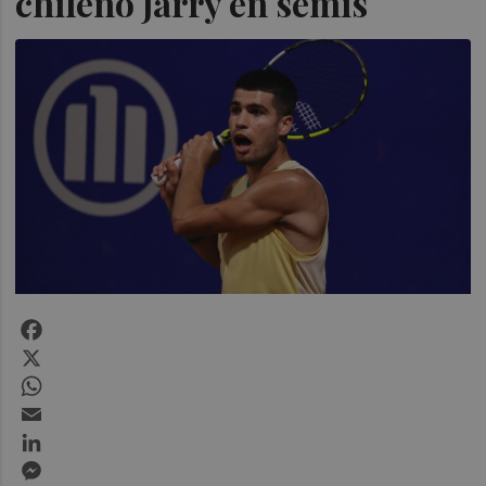
chileno Jarry en semis
Facebook
X
WhatsApp
Email
LinkedIn
Messenger