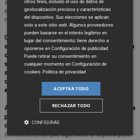
aunque salvó una bola de set, en la segunda
otros fines, incluido el uso de datos de
geolocalización precisos y características
estrelló la pelota en la red y así concluyó esa
del dispositivo. Sus elecciones se aplican
manga después de
59 minutos
.
solo a este sitio web. Algunos proveedores
pueden basarse en el interés legítimo en
CA reaccionó de la mejor manera e inició el
lugar del consentimiento; tiene derecho a
segundo parcial por fin con una ruptura, a la
oponerse en
Configuración de publicidad
.
que tendría que dar continuidad con su
Puede retirar su consentimiento en
servicio. No lo hizo en un partido que se le
cualquier momento en
Configuración de
seguía complicando y ante un contrincante
cookies
.
Política de privacidad
que crecía en su confianza y lo materializó
ACEPTAR TODO
en el marcador con el 1-2
.
RECHAZAR TODO
Aunque Alcaraz intentó darle altura a la bola
para evitar los cañonazos del chileno lo
CONFIGURAR
cierto es que le faltaba fluidez
y, en ese
contexto, tenía que agarrarse a la pista para