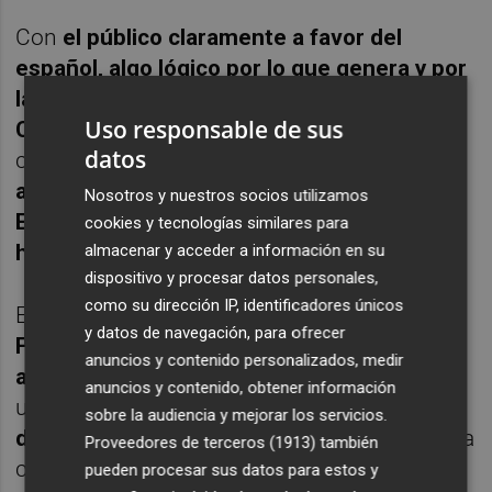
Con
el público claramente a favor del
español, algo lógico por lo que genera y por
la consabida rivalidad entre Argentina y
Uso responsable de sus
Chile
, Charly siguió a lo suyo y llegó al 6-5
datos
con claridad y de ese modo al menos
se
aseguró el tie break
. Lo hubo porque
Jarry
Nosotros y nuestros socios utilizamos
El Fuerte, sacando a 200 kilómetros por
cookies y tecnologías similares para
hora desde su 1,98, no aflojó un ápice
.
almacenar y acceder a información en su
dispositivo y procesar datos personales,
como su dirección IP, identificadores únicos
En la muerte súbita el
pupilo de Juan Carlos
y datos de navegación, para ofrecer
Ferrero
, quien
venía de ganarle una el día
anuncios y contenido personalizados, medir
anterior a Vavassori por 7-1
, arrancó con
anuncios y contenido, obtener información
una doble falta y a partir de ahí
se mostró
sobre la audiencia y mejorar los servicios.
dubitativo y falló lo que no venía fallando
. La
Proveedores de terceros (1913)
también
consecuencia, fue que se vio 1-6 abajo y,
pueden procesar sus datos para estos y