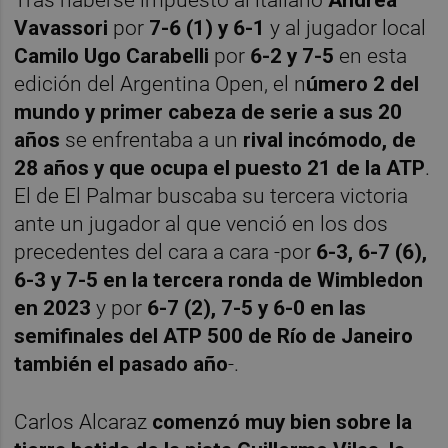
Tras haberse impuesto al italiano
Andrea
Vavassori
por
7-6 (1) y 6-1
y al jugador local
Camilo Ugo Carabelli
por
6-2 y 7-5
en esta
edición del Argentina Open, el n
úmero 2 del
mundo y primer cabeza de serie a sus 20
años
se enfrentaba a un
rival incómodo, de
28 años y que ocupa el puesto 21 de la ATP
.
El de El Palmar buscaba su tercera victoria
ante un jugador al que venció en los dos
precedentes del cara a cara -por
6-3, 6-7 (6),
6-3 y 7-5 en la tercera ronda de Wimbledon
en 2023
y por
6-7 (2), 7-5 y 6-0 en las
semifinales del ATP 500 de Río de Janeiro
también el pasado año
-.
Carlos Alcaraz
comenzó muy bien sobre la