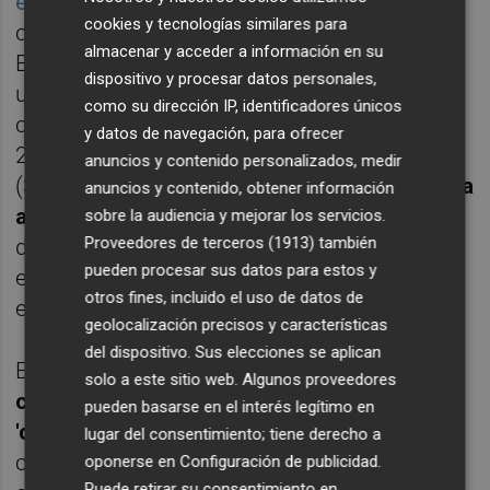
entonces
. Y desde entonces se ha dejado
cookies y tecnologías similares para
casi un 68% en el mercado Catalist de la
almacenar y acceder a información en su
Bolsa de Singapur donde cotiza. Se trata de
dispositivo y procesar datos personales,
una plataforma de cotización para
como su dirección IP, identificadores únicos
compañías de alto rendimiento nacida en
y datos de navegación, para ofrecer
2007 de la mano de la Bolsa de Singapur
anuncios y contenido personalizados, medir
(SGX). Aplicándolo al parqué español
vendría
anuncios y contenido, obtener información
a ser BME Growth
, que facilita a empresas
sobre la audiencia y mejorar los servicios.
Proveedores de terceros (1913)
también
de reducido tamaño con proyectos de
pueden procesar sus datos para estos y
expansión atractivos un acceso sencillo y
otros fines, incluido el uso de datos de
eficiente al mercado de valores
geolocalización precisos y características
del dispositivo. Sus elecciones se aplican
El nombre de
Catalist deriva de la
solo a este sitio web. Algunos proveedores
combinación de las palabras inglesas
pueden basarse en el interés legítimo en
'catalyst' y 'listing'
y lo que busca es
lugar del consentimiento; tiene derecho a
convertirse en un catalizador para el
oponerse en
Configuración de publicidad
.
Puede retirar su consentimiento en