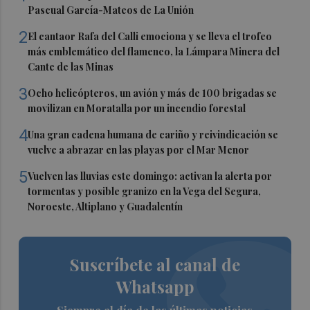
Pascual García-Mateos de La Unión
2
El cantaor Rafa del Calli emociona y se lleva el trofeo
más emblemático del flamenco, la Lámpara Minera del
Cante de las Minas
3
Ocho helicópteros, un avión y más de 100 brigadas se
movilizan en Moratalla por un incendio forestal
4
Una gran cadena humana de cariño y reivindicación se
vuelve a abrazar en las playas por el Mar Menor
5
Vuelven las lluvias este domingo: activan la alerta por
tormentas y posible granizo en la Vega del Segura,
Noroeste, Altiplano y Guadalentín
Suscríbete al canal de
Whatsapp