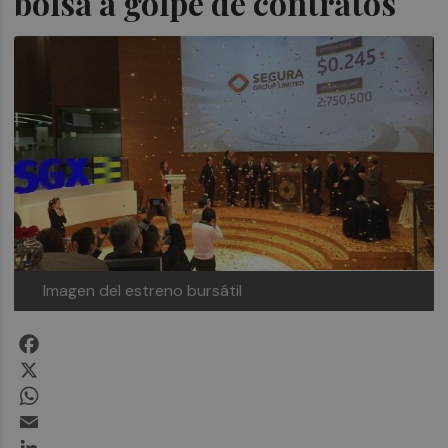
bolsa a golpe de contratos
Imagen del estreno bursátil
Facebook
X
WhatsApp
Email
LinkedIn