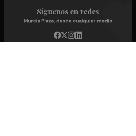
Síguenos en redes
Murcia Plaza, desde cualquier medio
Quienes Somos
Conoce al grupo editorial
Conócenos