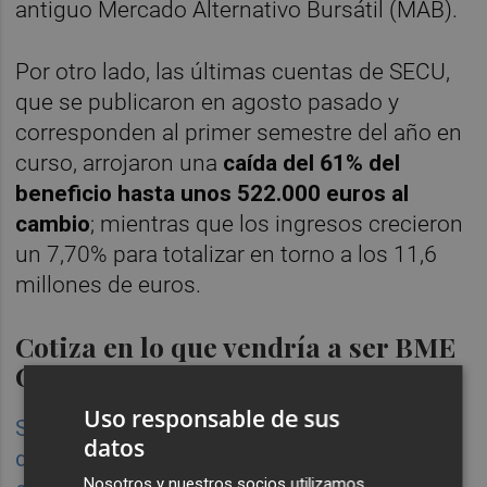
antiguo Mercado Alternativo Bursátil (MAB).
Por otro lado, las últimas cuentas de SECU,
que se publicaron en agosto pasado y
corresponden al primer semestre del año en
curso, arrojaron una
caída del 61% del
beneficio hasta unos 522.000 euros al
cambio
; mientras que los ingresos crecieron
un 7,70% para totalizar en torno a los 11,6
millones de euros.
Cotiza en lo que vendría a ser BME
Growth
Uso responsable de sus
Secura Group echó a andar en bolsa a finales
datos
de enero de 2016 como publicó este diario
Nosotros y nuestros socios utilizamos