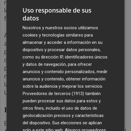
rebajar el precio de la electricidad, el gas y
Uso responsable de sus
los carburantes y "medidas urgentes" para
datos
frenar el impacto de la guerra en Ucrania.
Nosotros y nuestros socios utilizamos
A su vez, estos han adelantado a su llegada
cookies y tecnologías similares para
almacenar y acceder a información en su
al cónclave las reivindicaciones que
dispositivo y procesar datos personales,
pretenden trasladar a Sánchez y en las que
como su dirección IP, identificadores únicos
coinciden numerosas autonomías que
y datos de navegación, para ofrecer
pasan por rebajar el precio de las energías y
anuncios y contenido personalizados, medir
medidas urgentes que frenen el impacto de
anuncios y contenido, obtener información
la guerra provocada por la invasión de
sobre la audiencia y mejorar los servicios.
Ucrania por parte de Rusia.
Proveedores de terceros (1913)
también
pueden procesar sus datos para estos y
Respuesta "ágil" al precio de la luz
otros fines, incluido el uso de datos de
geolocalización precisos y características
Es el caso del presidente de
del dispositivo. Sus elecciones se aplican
solo a este sitio web. Algunos proveedores