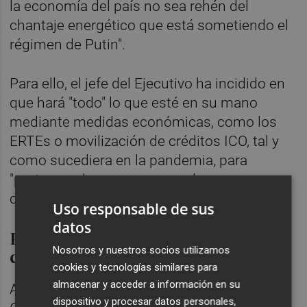
la economía del país no sea rehén del
chantaje energético que está sometiendo el
régimen de Putin".
Para ello, el jefe del Ejecutivo ha incidido en
que hará "todo" lo que esté en su mano
mediante medidas económicas, como los
ERTEs o movilización de créditos ICO, tal y
como sucediera en la pandemia, para
"proteger a las empresas y a los
conciudadanos".
Uso responsable de sus
datos
Planteará cuatro ejes en la
Nosotros y nuestros socios utilizamos
conferencia
cookies y tecnologías similares para
almacenar y acceder a información en su
Asimismo, Sánchez ha explicado que el
dispositivo y procesar datos personales,