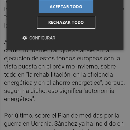
fondos europeos, pidiendo que "se deje a un
ACEPTAR TODO
lado la lucha partidista" y reclamando que se
"conviertan en un elemento para consolidar
RECHAZAR TODO
la recuperación económica".
CONFIGURAR
Al hilo, el jefe del Ejecutivo ha señalado
como "fundamental" que se aceleren la
ejecución de estos fondos europeos con la
vista puesta en el próximo invierno, sobre
todo en "la rehabilitación, en la eficiencia
energética y en el ahorro energético", porque,
según ha dicho, eso significa "autonomía
energética".
Por último, sobre el Plan de medidas por la
guerra en Ucrania, Sánchez ya ha incidido en