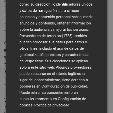
Gobierno lleva a esta cumbre con los
como su dirección IP, identificadores únicos
presidentes autonómicos una propuesta
y datos de navegación, para ofrecer
basada en cuatro ejes, relacionados todos
anuncios y contenido personalizados, medir
con la crisis provocada por la invasión rusa
anuncios y contenido, obtener información
de Ucrania.
sobre la audiencia y mejorar los servicios.
Proveedores de terceros (1725)
también
pueden procesar sus datos para estos y
Además de la unidad en la respuesta
otros fines, incluido el uso de datos de
energética en Bruselas, Sánchez ha
geolocalización precisos y características
adelantado que también pedirá a los
del dispositivo. Sus elecciones se aplican
presidentes autonómicos organizar la
solo a este sitio web. Algunos proveedores
"solidaridad" sobre la acogida de los
pueden basarse en el interés legítimo en
refugiados ucranianos, como ya se
lugar del consentimiento; tiene derecho a
demostró con Afganistán.
oponerse en
Configuración de publicidad
.
Puede retirar su consentimiento en
cualquier momento en
Configuración de
Otro de los ejes que Sánchez abordará con
cookies
.
Política de privacidad
los mandatarios autonómicos serán los