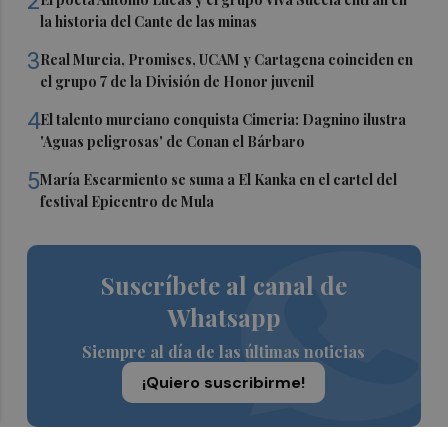
2
la historia del Cante de las minas
3
Real Murcia, Promises, UCAM y Cartagena coinciden en
el grupo 7 de la División de Honor juvenil
4
El talento murciano conquista Cimeria: Dagnino ilustra
'Aguas peligrosas' de Conan el Bárbaro
5
María Escarmiento se suma a El Kanka en el cartel del
festival Epicentro de Mula
Suscríbete al canal de
Whatsapp
Siempre al día de las últimas noticias
¡Quiero suscribirme!