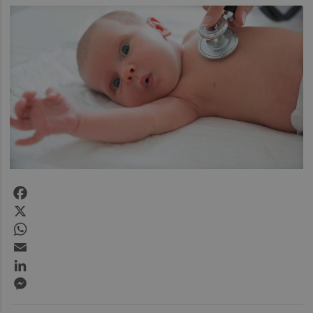
Facebook
X
WhatsApp
Email
LinkedIn
Messenger