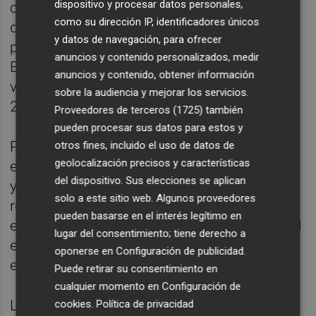
dispositivo y procesar datos personales,
como recomienda la Organización Mundial
como su dirección IP, identificadores únicos
de la Salud y se viene realizando en diversos
y datos de navegación, para ofrecer
países de nuestro entorno desde hace años.
anuncios y contenido personalizados, medir
El resto de comunidades introducirán la
anuncios y contenido, obtener información
vacunación antigripal en esta campaña
sobre la audiencia y mejorar los servicios.
2023/2024.
Proveedores de terceros (1725)
también
pueden procesar sus datos para estos y
Por las características de esta vacuna, que
otros fines, incluido el uso de datos de
geolocalización precisos y características
es muy segura, sin apenas efectos adversos
del dispositivo. Sus elecciones se aplican
y de muy fácil administración, se valoró
solo a este sitio web. Algunos proveedores
realizar la vacunación antigripal en el ámbito
pueden basarse en el interés legítimo en
escolar, que constituye una práctica habitual
lugar del consentimiento; tiene derecho a
en múltiples países con esta vacuna, como
oponerse en
Configuración de publicidad
.
en el Reino Unido.
Puede retirar su consentimiento en
cualquier momento en
Configuración de
La Consejería de Salud, en colaboración con
cookies
.
Política de privacidad