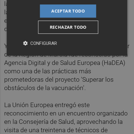
la Consejería de Educación, lleva realizando
ACEPTAR TODO
la campaña de vacunación en los centros
educativos de la Región desde hace
RECHAZAR TODO
décadas.
CONFIGURAR
Y es que, el Programa de Vacunación Escolar
de la Región de Murcia fue reconocido por la
Agencia Digital y de Salud Europea (HaDEA)
como una de las prácticas más
prometedoras del proyecto 'Superar los
obstáculos de la vacunación'.
La Unión Europea entregó este
reconocimiento en un encuentro organizado
en la Consejería de Salud, aprovechando la
visita de una treintena de técnicos de