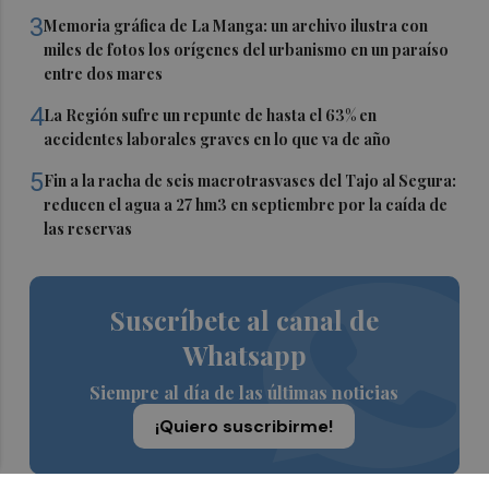
3
Memoria gráfica de La Manga: un archivo ilustra con
miles de fotos los orígenes del urbanismo en un paraíso
entre dos mares
4
La Región sufre un repunte de hasta el 63% en
accidentes laborales graves en lo que va de año
5
Fin a la racha de seis macrotrasvases del Tajo al Segura:
reducen el agua a 27 hm3 en septiembre por la caída de
las reservas
Suscríbete al canal de
Whatsapp
Siempre al día de las últimas noticias
¡Quiero suscribirme!