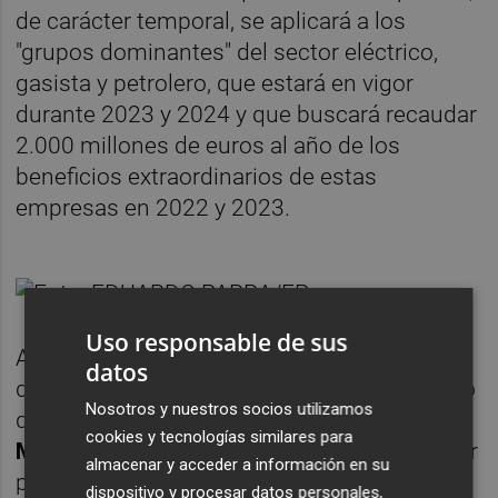
de carácter temporal, se aplicará a los
"grupos dominantes" del sector eléctrico,
gasista y petrolero, que estará en vigor
durante 2023 y 2024 y que buscará recaudar
2.000 millones de euros al año de los
beneficios extraordinarios de estas
empresas en 2022 y 2023.
Uso responsable de sus
Así, en cuanto a los plazos de presentación
datos
de este nuevo gravamen, Ribera ha señalado
Nosotros y nuestros socios utilizamos
que será la titular de la cartera de Hacienda,
cookies y tecnologías similares para
María Jesús Montero
, la encargada de hacer
almacenar y acceder a información en su
público el contenido de esta medida "en las
dispositivo y procesar datos personales,