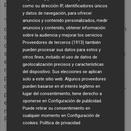
próximas semanas, muy pronto".
como su dirección IP, identificadores únicos
y datos de navegación, para ofrecer
"Más que incrementar beneficios y reparto
anuncios y contenido personalizados, medir
anuncios y contenido, obtener información
de dividendos, deberíamos concentrarnos en
sobre la audiencia y mejorar los servicios.
dos cosas. Contención de precios. A
Proveedores de terceros (1913)
también
cualquier empresa le parece razonable que
pueden procesar sus datos para estos y
sus clientes estén satisfechos y sus clientes
otros fines, incluido el uso de datos de
en estos momentos lo están pasando muy
geolocalización precisos y características
mal. Y en segundo lugar, dedicar recursos
del dispositivo. Sus elecciones se aplican
para poder acelerar lo que les permita seguir
solo a este sitio web. Algunos proveedores
obteniendo beneficios en los próximos años,
pueden basarse en el interés legítimo en
porque la electrificación de nuestro sistema
lugar del consentimiento; tiene derecho a
oponerse en
Configuración de publicidad
.
energético va a ser fundamental. Hay
Puede retirar su consentimiento en
margen para las dos cosas", ha insistido
cualquier momento en
Configuración de
Ribera.
cookies
.
Política de privacidad