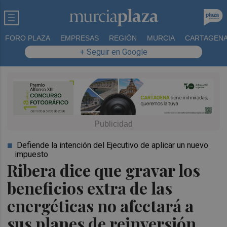
FORO PLAZA
EMPRESAS
REGIÓN
MURCIA
CARTAGEN
+ Seguir en Google
Defiende la intención del Ejecutivo de aplicar un nuevo
impuesto
Ribera dice que gravar los
beneficios extra de las
energéticas no afectará a
sus planes de reinversión