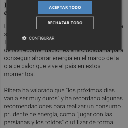
Recomendaciones para ahorrar
ACEPTAR TODO
energía
RECHAZAR TODO
La titular de Transición Ecológica también ha
sido entrevistada este miércoles en
CONFIGURAR
Telecinco, donde ha sido preguntada acerca
de las recomendaciones a la ciudadanía para
conseguir ahorrar energía en el marco de la
ola de calor que vive el país en estos
momentos.
Ribera ha valorado que "los próximos días
van a ser muy duros" y ha recordado algunas
recomendaciones para realizar un consumo
prudente de energía, como "jugar con las
persianas y los toldos" o utilizar de forma