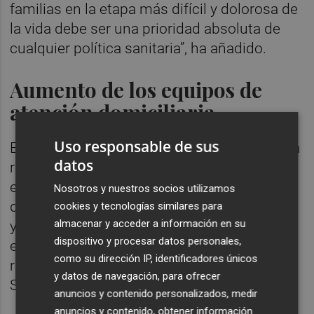
familias en la etapa más difícil y dolorosa de
la vida debe ser una prioridad absoluta de
cualquier política sanitaria”, ha añadido.
Aumento de los equipos de
atención domiciliaria
Uso responsable de sus
Entre las medidas propuestas en la iniciativa
datos
registrada por Vox figuran el aumento de los
equipos de atención domiciliaria, el refuerzo
Nosotros y nuestros socios utilizamos
de los equipos de soporte en los hospitales
cookies y tecnologías similares para
almacenar y acceder a información en su
y el incremento del número de camas
dispositivo y procesar datos personales,
específicas hasta alcanzar las
como su dirección IP, identificadores únicos
recomendaciones establecidas por la
y datos de navegación, para ofrecer
Sociedad Española de Cuidados Paliativos.
anuncios y contenido personalizados, medir
anuncios y contenido, obtener información