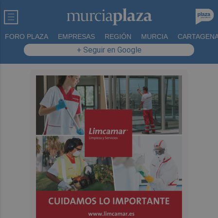
FORO PLAZA
EMPRESAS
REGIÓN
MURCIA
CARTAGEN
+ Seguir en Google