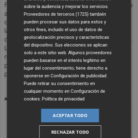
Finalmente, Sánchez ha recordado que estas
sobre la audiencia y mejorar los servicios.
actuaciones ya fueron planteadas por Vox
Proveedores de terceros (1725)
también
durante el último Debate sobre el Estado de
pueden procesar sus datos para estos y
otros fines, incluido el uso de datos de
la Región y recibieron el respaldo unánime
geolocalización precisos y características
de la Cámara. “El consenso político ya existe.
del dispositivo. Sus elecciones se aplican
Lo único que falta es que el Gobierno
solo a este sitio web. Algunos proveedores
regional deje de incumplir y haga su trabajo
pueden basarse en el interés legítimo en
para ofrecer a los murcianos los cuidados
lugar del consentimiento; tiene derecho a
paliativos que merecen”, ha concluido.
oponerse en
Configuración de publicidad
.
Puede retirar su consentimiento en
cualquier momento en
Configuración de
cookies
.
Política de privacidad
ARCHIVADO EN
VOX
ACEPTAR TODO
RECHAZAR TODO