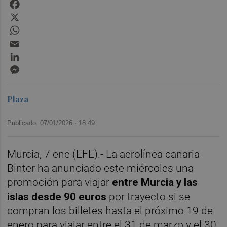
Facebook
X
WhatsApp
Email
LinkedIn
Messenger
Plaza
Publicado: 07/01/2026 ·
18:49
Murcia, 7 ene (EFE).- La aerolínea canaria
Binter ha anunciado este miércoles una
promoción para viajar
entre Murcia y las
islas desde 90 euros
por trayecto si se
compran los billetes hasta el próximo 19 de
enero para viajar entre el 31 de marzo y el 30