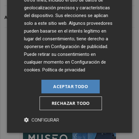
otros fines, incluido el uso de datos de
geolocalización precisos y características
del dispositivo. Sus elecciones se aplican
ARCHIVADO EN
TOTANA
solo a este sitio web. Algunos proveedores
pueden basarse en el interés legítimo en
lugar del consentimiento; tiene derecho a
oponerse en
Configuración de publicidad
.
Puede retirar su consentimiento en
cualquier momento en
Configuración de
cookies
.
Política de privacidad
ACEPTAR TODO
RECHAZAR TODO
CONFIGURAR