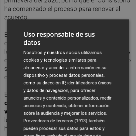
primavera del 2026, por lo que el Consistorio
ha comenzado el proceso para renovar el
acuerdo.
Uso responsable de sus
Este contrato abarcará todos los edificios
datos
que dependan del Ayuntamiento, como son
los cinco centros médicos, los cinco centros
Nosotros y nuestros socios utilizamos
deportivos o los nueve colegios públicos. No
cookies y tecnologías similares para
almacenar y acceder a información en su
será el caso de los institutos, pues estos
dispositivo y procesar datos personales,
dependen de la Consejería de Educación.
como su dirección IP, identificadores únicos
y datos de navegación, para ofrecer
En total,
serán 42 los enclaves que tendrán
anuncios y contenido personalizados, medir
que ser limpiados por la empresa que salga
anuncios y contenido, obtener información
vencedora de la licitación
, que también será
sobre la audiencia y mejorar los servicios.
la encargada de aportar la maquinaria y
Proveedores de terceros (1913)
también
herramientas para llevar a cabo los trabajos.
pueden procesar sus datos para estos y