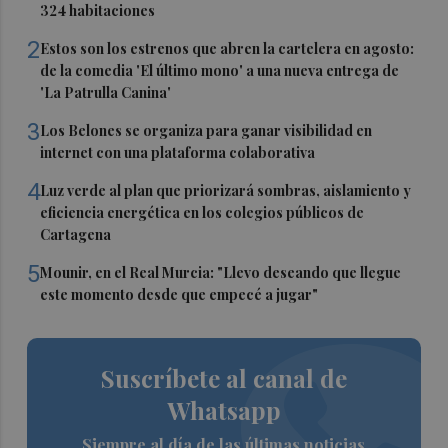
324 habitaciones
2
Estos son los estrenos que abren la cartelera en agosto:
de la comedia 'El último mono' a una nueva entrega de
'La Patrulla Canina'
3
Los Belones se organiza para ganar visibilidad en
internet con una plataforma colaborativa
4
Luz verde al plan que priorizará sombras, aislamiento y
eficiencia energética en los colegios públicos de
Cartagena
5
Mounir, en el Real Murcia: "Llevo deseando que llegue
este momento desde que empecé a jugar"
Suscríbete al canal de
Whatsapp
Siempre al día de las últimas noticias