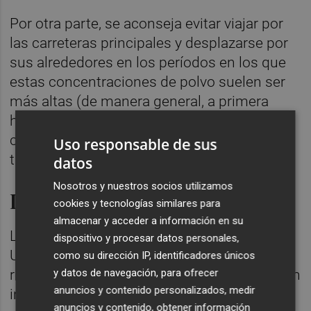
Por otra parte, se aconseja evitar viajar por
las carreteras principales y desplazarse por
sus alrededores en los períodos en los que
estas concentraciones de polvo suelen ser
más altas (de manera general, a primera
hora de la mañana y última de la tarde,
coincidiendo con los momentos con mayor
Uso responsable de sus
tráfico).
datos
Nosotros y nuestros socios utilizamos
Información continua
cookies y tecnologías similares para
almacenar y acceder a información en su
La Consejería de Medio Ambiente,
dispositivo y procesar datos personales,
Universidades, Investigación y Mar Menor
como su dirección IP, identificadores únicos
y datos de navegación, para ofrecer
recuerda a todos los ciudadanos que pueden
anuncios y contenido personalizados, medir
informarse de la situación de la calidad del
anuncios y contenido, obtener información