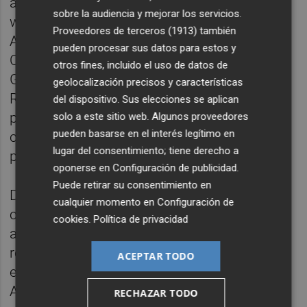
aire en la Región a través de la
sobre la audiencia y mejorar los servicios.
web https://sinqlair.carm.es/calidadaire/.
Proveedores de terceros (1913)
también
Además, a través del novedoso Índice de
pueden procesar sus datos para estos y
Calidad del Aire Municipal creado por el
otros fines, incluido el uso de datos de
Grupo de Modelización Atmosférica de
geolocalización precisos y características
Regional de la Universidad de Murcia, se
del dispositivo. Sus elecciones se aplican
puede consultar el estado actual de la
solo a este sitio web. Algunos proveedores
pueden basarse en el interés legítimo en
calidad del aire y la predicción para las
lugar del consentimiento; tiene derecho a
próximas 24 horas municipio por municipio.
oponerse en
Configuración de publicidad
.
Puede retirar su consentimiento en
Desde la Consejería se mantiene
cualquier momento en
Configuración de
comunicación constante con las
cookies
.
Política de privacidad
administraciones locales, ya que se están
registrando diferentes niveles de actuación
ACEPTAR TODO
establecidos en el Protocolo Marco de
Actuación Municipal en episodios de
RECHAZAR TODO