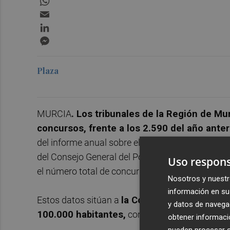
Email
LinkedIn
Messenger
Plaza
MURCIA
. Los tribunales de la Región de Mu
concursos, frente a los 2.590 del año anter
del informe anual sobre el efecto de la crisis en 
del Consejo General del Poder Judicial. El aume
Uso respons
el número total de concursos creció un 29,9 %, 
Nosotros y nuestr
información en su 
Estos datos sitúan a
la Comunidad como la q
y datos de navega
100.000 habitantes,
con una tasa de 216,4. S
obtener informació
pueden procesar su