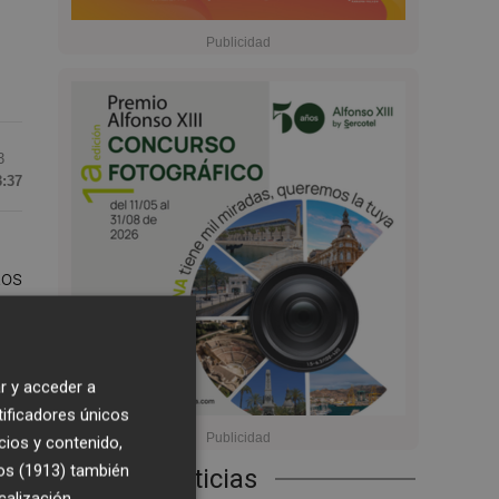
3
3:37
tos
ica
de
r y acceder a
tificadores únicos
cios y contenido,
os (1913)
también
Últimas Noticias
calización