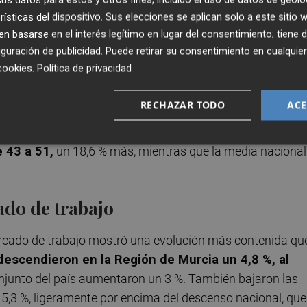
bre todo, por los concursos de personas naturales n
rísticas del dispositivo. Sus elecciones se aplican solo a este sitio
 basarse en el interés legítimo en lugar del consentimiento; tiene 
ia de 2.395 a 3.197, con una subida del 33,5 %. A escala
guración de publicidad
. Puede retirar su consentimiento en cualqu
n 36,3 %. A pesar de ello, Murcia encabeza el ranking
cookies
.
Política de privacidad
 tipo registrados por cada 100.000 habitantes.
RECHAZAR TODO
ACE
ncursos de personas jurídicas, que subieron de 152 a 191
% registrado en el conjunto de España.
Los concursos d
 43 a 51,
un 18,6 % más, mientras que la media nacional
ado de trabajo
 mercado de trabajo mostró una evolución más contenida qu
escendieron en la Región de Murcia un 4,8 %, al
onjunto del país aumentaron un 3 %. También bajaron las
 5,3 %, ligeramente por encima del descenso nacional, que