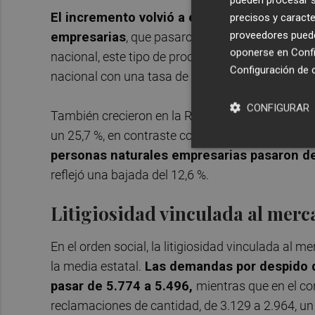
El incremento volvió a estar impulsado, so
precisos y caracte
proveedores pueden
empresarias
, que pasaron en la Región de Murc
oponerse en
Confi
nacional, este tipo de procedimientos aumentó u
Configuración de 
nacional con una tasa de 201 concursos de este
CONFIGURAR
También crecieron en la Región de Murcia los co
un 25,7 %, en contraste con el descenso del 1,7 
personas naturales empresarias pasaron de
reflejó una bajada del 12,6 %.
Litigiosidad vinculada al merc
En el orden social, la litigiosidad vinculada al
la media estatal.
Las demandas por despido d
pasar de 5.774 a 5.496,
mientras que en el c
reclamaciones de cantidad, de 3.129 a 2.964, un