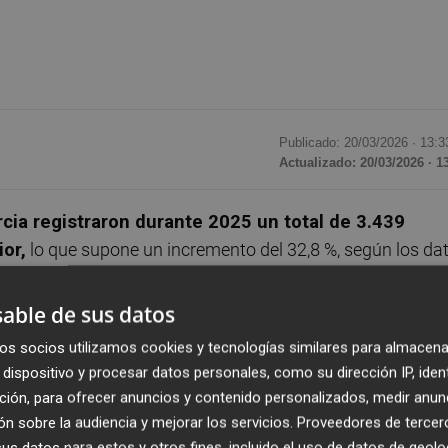
Publicado: 20/03/2026 ·
13:3
Actualizado: 20/03/2026 · 1
rcia registraron durante 2025 un total de 3.439
ior,
lo que supone un incremento del 32,8 %, según los da
los órganos judiciales elaborado por el servicio de Estadíst
nto regional se situó por encima de la media nacional, don
able de sus datos
hasta alcanzar los 74.739 procedimientos.
os socios utilizamos cookies y tecnologías similares para almacena
dispositivo y procesar datos personales, como su dirección IP, iden
ue más demandas concursales registra por cada
ción, para ofrecer anuncios y contenido personalizados, medir anun
eguida por Cataluña con 214 y Canarias con 198.
n sobre la audiencia y mejorar los servicios.
Proveedores de tercer
s datos para estos y otros fines, incluido el uso de datos de geolo