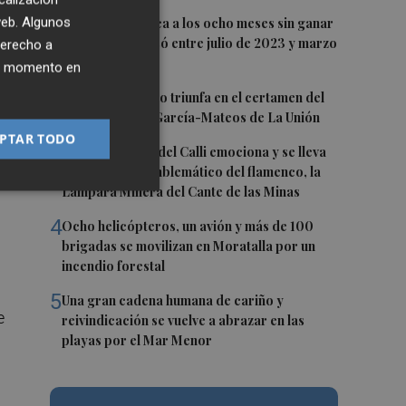
1
o
 web. Algunos
Alcaraz se acerca a los ocho meses sin ganar
un título que pasó entre julio de 2023 y marzo
derecho a
de 2024
ier momento en
2
El cubano Papillo triunfa en el certamen del
Trovo Pascual García-Mateos de La Unión
PTAR TODO
,
3
El cantaor Rafa del Calli emociona y se lleva
el trofeo más emblemático del flamenco, la
e
Lámpara Minera del Cante de las Minas
4
Ocho helicópteros, un avión y más de 100
brigadas se movilizan en Moratalla por un
incendio forestal
5
Una gran cadena humana de cariño y
e
reivindicación se vuelve a abrazar en las
playas por el Mar Menor