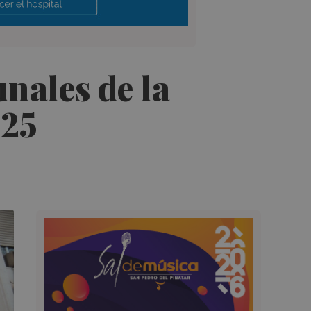
unales de la
025