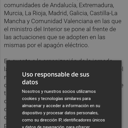
comunidades de Andalucía, Extremadura,
Murcia, La Rioja, Madrid, Galicia, Castilla-La
Mancha y Comunidad Valenciana en las que
el ministro del Interior se pone al frente de
las actuaciones que se adopten en las
mismas por el apagón eléctrico.
En cuanto a la organización de la jornada
laboral que se va a desarrollar este martes, el
Uso responsable de sus
ministro ha recordado en un comunicado
datos
que quienes no puedan acudir a su centro de
Nosotros y nuestros socios utilizamos
trabajo por dificultades en los
cookies y tecnologías similares para
desplazamientos (por las recomendaciones
almacenar y acceder a información en su
de las autoridades o por la limitación de
dispositivo y procesar datos personales,
cualquier tipo de transporte público o
como su dirección IP, identificadores únicos
privado) van a tener protegidos todos sus
y datos de navegación, para ofrecer