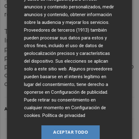
derechos laborales, incluidas sus
anuncios y contenido personalizados, medir
retribuciones.
anuncios y contenido, obtener información
sobre la audiencia y mejorar los servicios.
Proveedores de terceros (1913)
también
También los tendrán protegidos, añade
pueden procesar sus datos para estos y
Interior, "quienes no pueden acceder al
otros fines, incluido el uso de datos de
puesto de trabajo y quienes acudan a su
geolocalización precisos y características
puesto de trabajo y no pueda trabajar por
del dispositivo. Sus elecciones se aplican
problemas derivados del corte de suministro
solo a este sitio web. Algunos proveedores
o problemas relacionados con la
pueden basarse en el interés legítimo en
conectividad".
lugar del consentimiento; tiene derecho a
oponerse en
Configuración de publicidad
.
Puede retirar su consentimiento en
cualquier momento en
Configuración de
ARCHIVADO EN
APAGÓN ELÉCTRICO
cookies
.
Política de privacidad
ACEPTAR TODO