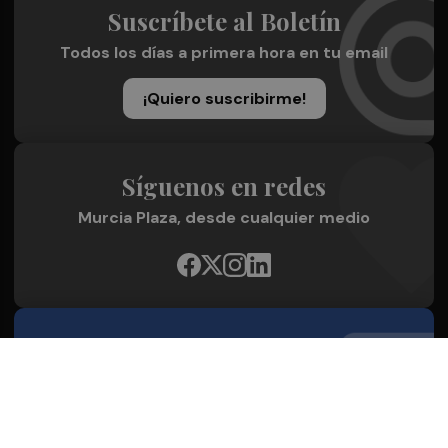
Suscríbete al Boletín
Todos los días a primera hora en tu email
¡Quiero suscribirme!
Síguenos en redes
Murcia Plaza, desde cualquier medio
Quienes Somos
Conoce al grupo editorial
Conócenos