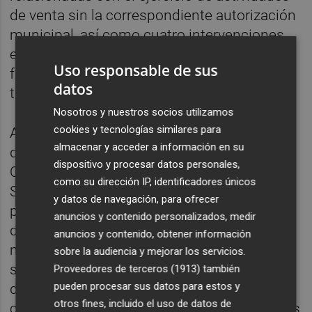
de venta sin la correspondiente autorización
municipal, así como cuatro intervenciones
encaminadas a garantizar el correcto
Uso responsable de sus
funcionamiento de los servicios de
datos
transporte de viajeros.
Nosotros y nuestros socios utilizamos
cookies y tecnologías similares para
Asimismo, los agentes desarrollaron
almacenar y acceder a información en su
diecisiete actuaciones vinculadas a la Ley
dispositivo y procesar datos personales,
Orgánica 4/2015 de Protección de la
como su dirección IP, identificadores únicos
Seguridad Ciudadana, que comprende la
y datos de navegación, para ofrecer
protección de la seguridad y la conservación
anuncios y contenido personalizados, medir
de los espacios públicos, especialmente en
anuncios y contenido, obtener información
materia de prevención del consumo de
sobre la audiencia y mejorar los servicios.
sustancias en la vía pública y de protección
Proveedores de terceros (1913)
también
pueden procesar sus datos para estos y
del mobiliario urbano, lo que evidencian la
otros fines, incluido el uso de datos de
constante presencia policial en calles, plazas