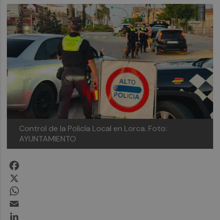
Control de la Policía Local en Lorca.
Foto:
AYUNTAMIENTO
Facebook
X
WhatsApp
Email
LinkedIn