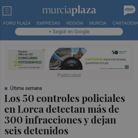
FORO PLAZA
EMPRESAS
REGIÓN
MURCIA
CARTAGEN
+ Seguir en Google
Última semana
Los 50 controles policiales
en Lorca detectan más de
300 infracciones y dejan
seis detenidos