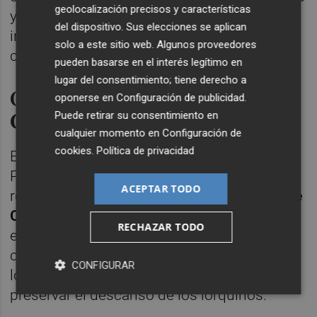
geolocalización precisos y características
y zonas de ocio del municipio para prevenir
del dispositivo. Sus elecciones se aplican
incidentes y garantizar la convivencia
solo a este sitio web. Algunos proveedores
ciudadana.
pueden basarse en el interés legítimo en
lugar del consentimiento; tiene derecho a
Ordenanza Municipal de
oponerse en
Configuración de publicidad
.
Convivencia Ciudadana
Puede retirar su consentimiento en
cualquier momento en
Configuración de
cookies
.
Política de privacidad
En cuanto a la convivencia ciudadana, la
Policía Local intervino en diez incidencias
ACEPTAR TODO
relacionadas con la
Ordenanza Municipal de
Convivencia Ciudadana
entre las que se
RECHAZAR TODO
encuentran molestias vecinales y otras
conductas que afectan al uso adecuado de
CONFIGURAR
los espacios comunes, contribuyendo a
preservar el descanso de los lorquinos.