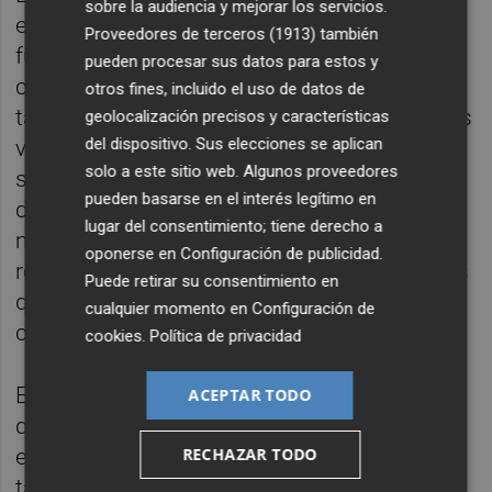
sobre la audiencia y mejorar los servicios.
esfuerzo de sus empresas" y disertó que el
Proveedores de terceros (1913)
también
futuro de los territorios depende de su
pueden procesar sus datos para estos y
capacidad para "atraer, cuidar y retener
otros fines, incluido el uso de datos de
talento". A su juicio, "las sociedades que más
geolocalización precisos y características
del dispositivo. Sus elecciones se aplican
van a prosperar en los próximos años no
solo a este sitio web. Algunos proveedores
serán las que más gasten, ni las que mejor
pueden basarse en el interés legítimo en
dominen el relato político", sino "las que
lugar del consentimiento; tiene derecho a
mejor sepan cuidar su talento, las que más
oponerse en
Configuración de publicidad
.
respeten el esfuerzo de sus empresas" y "las
Puede retirar su consentimiento en
que generen oportunidades reales para sus
cualquier momento en
Configuración de
ciudadanos".
cookies
.
Política de privacidad
El dirigente lorquino recalcó que, por mucho
ACEPTAR TODO
que la Inteligencia Artificial ayude con "más
eficiencia, productividad y velocidad", el
RECHAZAR TODO
talento seguirá siendo la cualidad "más