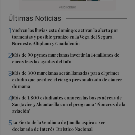
Últimas Noticias
1
Vuelven las lluvias este domingo: activan la alerta por
tormentas y posible granizo en la Vega del Segura,
Noroeste, Altiplano y Guadalentín
2
Más de 90 pymes murcianas invertirán 14 millones de
euros tras las ayudas del Info
3
Más de 300 murcianas serán llamadas para el primer
estudio que predice el riesgo personalizado de cáncer
de mama
4
Más de 1.800 estudiantes conocen las bases aéreas de
San Javier y Alcantarilla con el programa 'Pioneros de la
aviación'
5
La Fiesta de la Vendimia de Jumilla aspira a ser
declarada de Interés Turístico Nacional