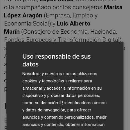
cita acompañado por los consejeros
Marisa
López Aragón
(Empresa, Empleo y
Economía Social) y
Luis Alberto
Marín
(Consejero de Economía, Hacienda,
Fondos Europeos y Transformación Digital),
se sometió a las preguntas de la directora de
Uso responsable de sus
APD en la Región,
Raquel Moreno
, y también
datos
a respondió las cuestiones del público
asistente, la mayoría directivos y
Nosotros y nuestros socios utilizamos
empresarios, además del presidente de la
cookies y tecnologías similares para
patronal,
Miguel López Abad.
almacenar y acceder a información en su
dispositivo y procesar datos personales,
El talento, por delante de la IA
como su dirección IP, identificadores únicos
y datos de navegación, para ofrecer
anuncios y contenido personalizados, medir
El mandatario murciano abogó por una
anuncios y contenido, obtener información
España que "cuide el talento y respete el