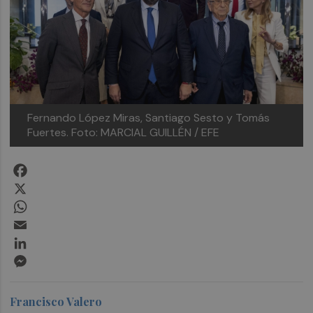
Fernando López Miras, Santiago Sesto y Tomás
Fuertes.
Foto: MARCIAL GUILLÉN / EFE
Facebook
X
WhatsApp
Email
LinkedIn
Messenger
Francisco Valero