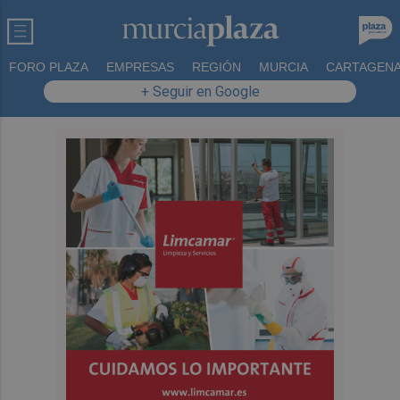
FORO PLAZA
EMPRESAS
REGIÓN
MURCIA
CARTAGEN
+ Seguir en Google