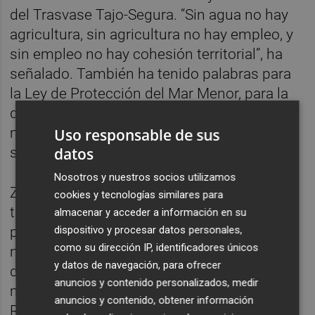
del Trasvase Tajo-Segura. “Sin agua no hay
agricultura, sin agricultura no hay empleo, y
sin empleo no hay cohesión territorial”, ha
señalado. También ha tenido palabras para
la Ley de Protección del Mar Menor, para la
que ha defendido “una regulación más clara,
más técnica, más coherente y con mayor
Uso responsable de sus
datos
seguridad jurídica”.
Nosotros y nuestros socios utilizamos
Zapata, refrendando el mensaje de FEPEX,
cookies y tecnologías similares para
también ha recordado que en 2026 la
almacenar y acceder a información en su
dispositivo y procesar datos personales,
prioridad debe ser aumentar competitividad,
como su dirección IP, identificadores únicos
mejorar las condiciones de producción y
y datos de navegación, para ofrecer
defender a los productores europeos con
anuncios y contenido personalizados, medir
más fuerza en Bruselas y en los mercados.
anuncios y contenido, obtener información
Reconocimientos