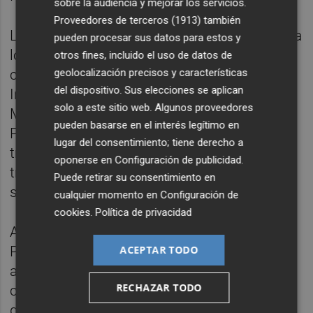
sobre la audiencia y mejorar los servicios.
Proveedores de terceros (1913)
también
La Asamblea también ha tenido espacio para
pueden procesar sus datos para estos y
los reconocimientos a las grandes
otros fines, incluido el uso de datos de
geolocalización precisos y características
contribuciones al sector, traducidas en las
del dispositivo. Sus elecciones se aplican
Insignias de Oro de Proexport. A José
solo a este sitio web. Algunos proveedores
Méndez, fundador de Grupo Agrícola
pueden basarse en el interés legítimo en
Perichán, se le ha homenajeado por su
lugar del consentimiento; tiene derecho a
trayectoria profesional, “por una vida de
oponerse en
Configuración de publicidad
.
trabajo, iniciativa y compromiso con el
Puede retirar su consentimiento en
sector, y de manera especial con el tomate”.
cualquier momento en
Configuración de
cookies
.
Política de privacidad
Asimismo, la Comunidad de Regantes de
ACEPTAR TODO
Pulpí ha sido distinguida por su gestión del
agua y su impacto socioeconómico en la
RECHAZAR TODO
comarca, “prototipo de lo que significa
gestionar bien un recurso escaso y hacerlo