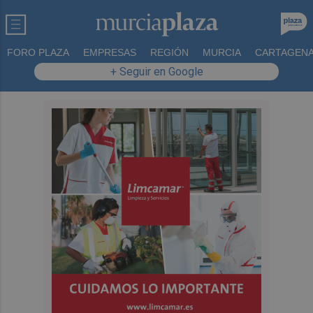
FORO PLAZA
EMPRESAS
REGIÓN
MURCIA
CARTAGEN
+ Seguir en Google