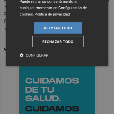
emergencia frente al decaimiento forestal se
Puede retirar su consentimiento en
han desarrollado en el marco del Plan de
cualquier momento en
Configuración de
Recuperación, Transformación y Resiliencia,
cookies
.
Política de privacidad
financiado por la Unión Europea a través de
ACEPTAR TODO
los fondos Next Generation EU.
RECHAZAR TODO
ARCHIVADO EN
FORTUNA
REGIÓN DE MURCIA
CONFIGURAR