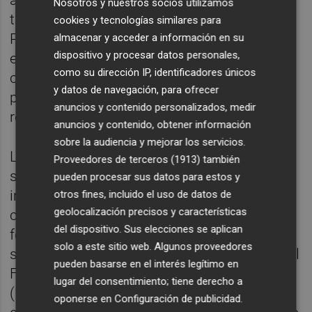
actúa bajo criterios técnicos, adaptando los
Nosotros y nuestros socios utilizamos
trabajos al grado de afección de cada zona.
cookies y tecnologías similares para
Para ello prioriza la eliminación de los
almacenar y acceder a información en su
dispositivo y procesar datos personales,
ejemplares más degradados y la
como su dirección IP, identificadores únicos
conservación de aquellos árboles que
y datos de navegación, para ofrecer
presentan mayor vigor y capacidad de
anuncios y contenido personalizados, medir
recuperación.
anuncios y contenido, obtener información
sobre la audiencia y mejorar los servicios.
Las actuaciones ejecutadas en Fortuna han
Proveedores de terceros (1913)
también
sido financiadas a través de distintos
pueden procesar sus datos para estos y
instrumentos europeos destinados a la
otros fines, incluido el uso de datos de
geolocalización precisos y características
conservación y mejora de los ecosistemas
del dispositivo. Sus elecciones se aplican
forestales. Los trabajos de selvicultura
solo a este sitio web. Algunos proveedores
sanitaria han contado con cofinanciación del
pueden basarse en el interés legítimo en
Fondo Europeo Agrícola de Desarrollo Rural
lugar del consentimiento; tiene derecho a
(Feader), mientras que las actuaciones de
oponerse en
Configuración de publicidad
.