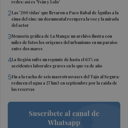
redes: así es 'Yván y Lolo'
2
Las '200 vidas' que llevaron a Paco Rabal de Águilas a la
cima del cine: un documental recupera la voz y la mirada
del actor
3
Memoria gráfica de La Manga: un archivo ilustra con
miles de fotos los orígenes del urbanismo en un paraíso
entre dos mares
4
La Región sufre un repunte de hasta el 63% en
accidentes laborales graves en lo que va de año
5
Fin a la racha de seis macrotrasvases del Tajo al Segura:
reducen el agua a 27 hm3 en septiembre por la caída de
las reservas
Suscríbete al canal de
Whatsapp