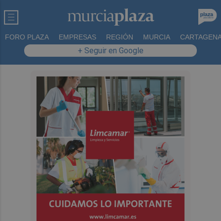
FORO PLAZA
EMPRESAS
REGIÓN
MURCIA
CARTAGEN
+ Seguir en Google