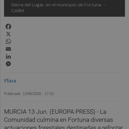
Sierra del Lugar, en el municipio de Fortuna. -
CARM
Facebook
X
WhatsApp
Email
LinkedIn
Messenger
Plaza
Publicado: 13/06/2026 ·
17:01
MURCIA 13 Jun. (EUROPA PRESS) - La
Comunidad culmina en Fortuna diversas
actuaciones forestales destinadas a reforzar