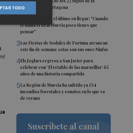
conmemoración de los 22 siglos de la
fundación de Cartagena
PTAR TODO
2
Álvaro Giménez, el último en llegar: "Cuando
te llama el Real Murcia poco tienes que
pensar"
3
Las Fiestas de Sodales de Fortuna arrancan
s
este fin de semana: estas son sus once Ninfas
Del
4
Els Joglars regresa a San Javier para
celebrar con 'El retablo de las maravillas' 65
años de una historia compartida
5
La Región de Murcia ha sufrido ya 134
incendios forestales y conatos en lo que va
de verano
ua
Suscríbete al canal