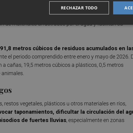
 del estado de los cauces y la reducción de obstáculos que
RECHAZAR TODO
ACE
trabajos permiten mantener operativas las redes de
 de materiales arrastrados por el agua y facilitan su
 391,8 metros cúbicos de residuos acumulados en la
nte el periodo comprendido entre enero y mayo de 2026. 
 a cañas, 19,5 metros cúbicos a plásticos, 0,5 metros
e animales.
sgos
restos vegetales, plásticos u otros materiales en ríos,
ocar taponamientos, dificultar la circulación del ag
isodios de fuertes lluvias
, especialmente en zonas