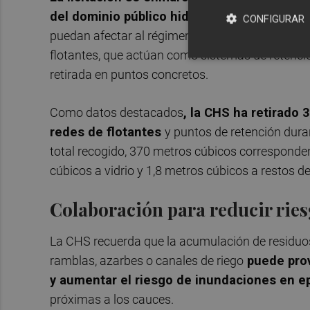
del dominio público hidráulico
, la protección
CONFIGURAR
puedan afectar al régimen de corrientes. Estos 
flotantes, que actúan como sistemas de retención
retirada en puntos concretos.
Como datos destacados
, la CHS ha retirado
redes de flotantes
y puntos de retención dura
total recogido, 370 metros cúbicos corresponden
cúbicos a vidrio y 1,8 metros cúbicos a restos d
Colaboración para reducir rie
La CHS recuerda que la acumulación de residuos, 
ramblas, azarbes o canales de riego
puede prov
y aumentar el riesgo de inundaciones en ep
próximas a los cauces.