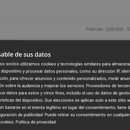
Publicado: 11/06/2026 ·
1
 la
retirada de material flotante, cañas y otros
able de sus datos
s inmediaciones de las cadenas de retención de flotantes
 cauce viejo.
os socios utilizamos cookies y tecnologías similares para almacena
dispositivo y procesar datos personales, como su dirección IP, iden
ción, para ofrecer anuncios y contenido personalizados, medir anun
rográfica del Segura (CHS), cuenta con un
presupuesto
n sobre la audiencia y mejorar los servicios.
Proveedores de tercer
incluido
. El plazo de duración previsto es de 24
s datos para estos y otros fines, incluido el uso de datos de geolo
 meses, y su objeto es garantizar la retirada de residuos
rísticas del dispositivo. Sus elecciones se aplican solo a este sitio
ón, así como su transporte y gestión posterior conforme 
 basarse en el interés legítimo en lugar del consentimiento; tiene 
guración de publicidad
. Puede retirar su consentimiento en cualqu
cookies
.
Política de privacidad
s que desarrolla la CHS para la conservación y mejor