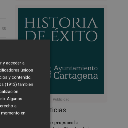
1:36
r y acceder a
tificadores únicos
cios y contenido,
os (1913)
también
calización
 web. Algunos
a
derecho a
Últimas Noticias
ier momento en
1
Dos asociaciones proponen la
a