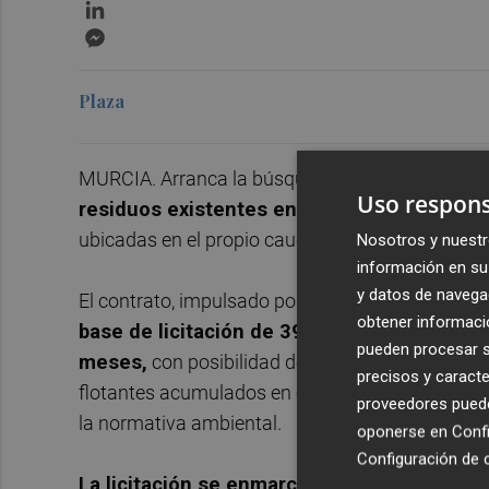
LinkedIn
Messenger
Plaza
MURCIA. Arranca la búsqueda de empresas para
Uso respons
residuos existentes en el río Segura
, en la
ubicadas en el propio cauce y en los azarbes del
Nosotros y nuestr
información en su 
y datos de navega
El contrato, impulsado por la Confederación Hid
obtener informació
base de licitación de 393.863,74 euros,
IVA 
pueden procesar su
meses,
con posibilidad de prórroga por otros 24
precisos y caracte
flotantes acumulados en estos puntos de retenci
proveedores pueden
la normativa ambiental.
oponerse en
Confi
Configuración de 
La licitación se enmarca en las actuacione