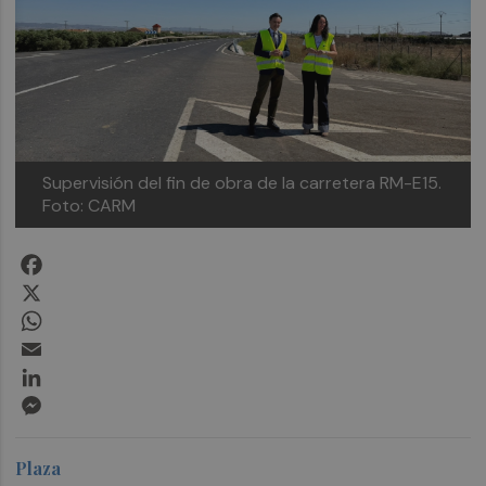
Supervisión del fin de obra de la carretera RM-E15.
Foto: CARM
Facebook
X
WhatsApp
Email
LinkedIn
Messenger
Plaza