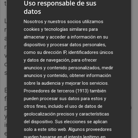
Uso responsable de sus
tramos para mejorar la evacuación del agua.
datos
La intervención se ha completado con la
Nosotros y nuestros socios utilizamos
renovación de elementos de contención, la
cookies y tecnologías similares para
almacenar y acceder a información en su
adaptación de barreras de seguridad y la
dispositivo y procesar datos personales,
reposición de la señalización horizontal y
como su dirección IP, identificadores únicos
vertical, con el objetivo de adecuar la
y datos de navegación, para ofrecer
carretera a los estándares actuales de
anuncios y contenido personalizados, medir
seguridad vial.
anuncios y contenido, obtener información
sobre la audiencia y mejorar los servicios.
Esta actuación, junto al reciente refuerzo del
Proveedores de terceros (1913)
también
firme de la carretera RM-E6 que conecta la
pueden procesar sus datos para estos y
otros fines, incluido el uso de datos de
pedanía de Cuevas de Reyllo (Fuente Álamo)
geolocalización precisos y características
y Corvera (Murcia), ha supuesto una
del dispositivo. Sus elecciones se aplican
inversión cercana a tres millones de euros
solo a este sitio web. Algunos proveedores
en la mejora de la red viaria del municipio de
pueden basarse en el interés legítimo en