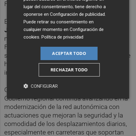
Fuente Álamo.
lugar del consentimiento; tiene derecho a
oponerse en
Configuración de publicidad
.
El consejero de Fomento e Infraestructuras,
Puede retirar su consentimiento en
Jorge García Montoro,
ha visitado este
cualquier momento en
Configuración de
cookies
.
Política de privacidad
martes la carretera junto a la alcaldesa de
Fuente Álamo,
Juana María Martínez,
para
ACEPTAR TODO
supervisar el resultado de una actuación que
ha permitido renovar 5,6 kilómetros de esta
RECHAZAR TODO
infraestructura regional.
CONFIGURAR
García Montoro ha destacado que "el
Gobierno regional continúa avanzando en la
modernización de la red autonómica con
actuaciones que mejoran la seguridad y la
comodidad de los desplazamientos diarios,
especialmente en carreteras que soportan