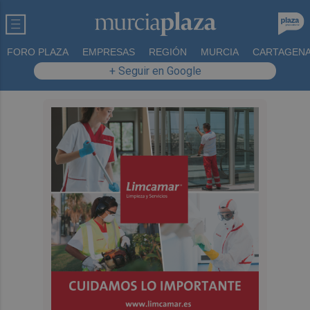
FORO PLAZA
EMPRESAS
REGIÓN
MURCIA
CARTAGEN
+ Seguir en Google