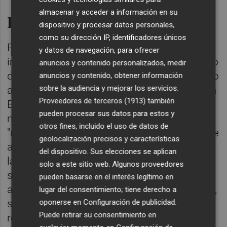
almacenar y acceder a información en su
Homenaje a la Guardia Civil
dispositivo y procesar datos personales,
como su dirección IP, identificadores únicos
Por otro lado, Lucas ha comenzado su
y datos de navegación, para ofrecer
intervención en el acto por el 182 Aniversario
anuncios y contenido personalizados, medir
de la Fundación de la Guardia Civil recordado
anuncios y contenido, obtener información
sobre la audiencia y mejorar los servicios.
a los dos agentes del Servicio Marítimo de la
Proveedores de terceros (1913)
también
Benemérita que fallecieron el pasado 8 de
pueden procesar sus datos para estos y
mayo en Huelva. Ese hecho, ha dicho Lucas,
otros fines, incluido el uso de datos de
"redimensiona la necesidad e importancia de
geolocalización precisos y características
actos como el que hoy celebramos. Porque
del dispositivo. Sus elecciones se aplican
la entrega y el sacrificio de aquellos
solo a este sitio web. Algunos proveedores
servidores públicos que comprometen y
pueden basarse en el interés legítimo en
arriesgan su propia vida por nuestra libertad,
lugar del consentimiento; tiene derecho a
oponerse en
Configuración de publicidad
.
seguridad y bienestar, merecen un
Puede retirar su consentimiento en
reconocimiento diario".