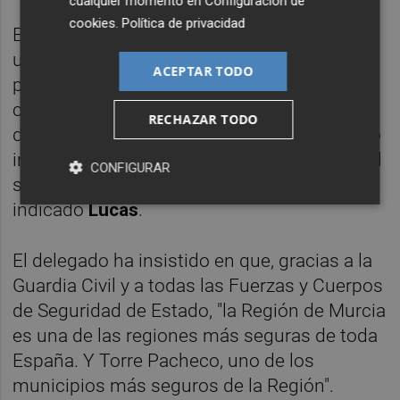
cualquier momento en
Configuración de
cookies
.
Política de privacidad
El acto "es de celebración, pero también es
un día de reconocimiento. De reconocer
ACEPTAR TODO
públicamente el magnífico trabajo y el
compromiso de la Guardia Civil en la Región
RECHAZAR TODO
de Murcia y en España. Gracias a ese trabajo
incansable, al compromiso, a la vocación del
CONFIGURAR
servicio público, a la generosidad", ha
indicado
Lucas
.
El delegado ha insistido en que, gracias a la
Guardia Civil y a todas las Fuerzas y Cuerpos
de Seguridad de Estado, "la Región de Murcia
es una de las regiones más seguras de toda
España. Y Torre Pacheco, uno de los
municipios más seguros de la Región".