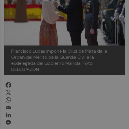
Francisco Lucas impone la Cruz de Plata de la
Orden del Mérito de la Guardia Civil a la
exdelegada del Gobierno Mariola.
Foto:
DELEGACIÓN
Facebook
X
WhatsApp
Email
LinkedIn
Messenger