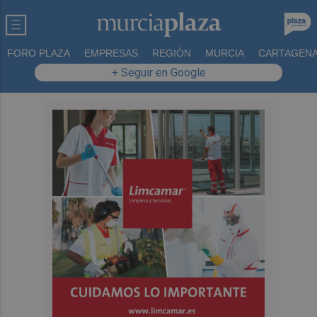
FORO PLAZA
EMPRESAS
REGIÓN
MURCIA
CARTAGEN
+ Seguir en Google