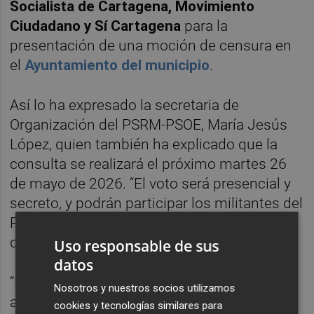
Socialista de Cartagena, Movimiento
Ciudadano y Sí Cartagena
para la
presentación de una moción de censura en
el
Ayuntamiento del municipio
.
Así lo ha expresado la secretaria de
Organización del PSRM-PSOE, María Jesús
López, quien también ha explicado que la
consulta se realizará el próximo martes 26
de mayo de 2026. “El voto será presencial y
secreto, y podrán participar los militantes del
Partido Socialista y Juventudes Socialistas
de Cartagena”.
Uso responsable de sus
datos
“El Partido Socialista de Cartagena ha
Nosotros y nuestros socios utilizamos
alcanzado un acuerdo con Movimiento
cookies y tecnologías similares para