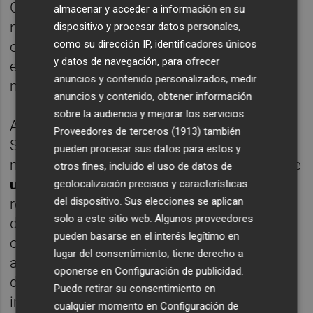
Ciudadano y Sí Cartagena para abrir una
almacenar y acceder a información en su
nueva etapa de progreso en Cartagena. De
dispositivo y procesar datos personales,
como su dirección IP, identificadores únicos
esta forma, se inicia un nuevo tiempo de
y datos de navegación, para ofrecer
esperanza, compromiso y avances para el
anuncios y contenido personalizados, medir
municipio”, ha asegurado López.
anuncios y contenido, obtener información
sobre la audiencia y mejorar los servicios.
Asimismo, ha indicado que el Partido
Proveedores de terceros (1913)
también
Socialista ha vinculado su apoyo a esta
pueden procesar sus datos para estos y
moción de censura a la puesta en marcha de
otros fines, incluido el uso de datos de
una agenda progresista valiente
, que
geolocalización precisos y características
del dispositivo. Sus elecciones se aplican
recupere la defensa de la justicia social, los
solo a este sitio web. Algunos proveedores
derechos humanos y la igualdad de
pueden basarse en el interés legítimo en
oportunidades en Cartagena. “También a la
lugar del consentimiento; tiene derecho a
aplicación de una serie de medidas
oponerse en
Configuración de publicidad
.
destinadas a apoyar al tejido económico,
Puede retirar su consentimiento en
impulsar proyectos estratégicos y acabar
cualquier momento en
Configuración de