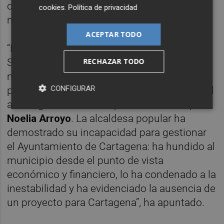
con la desigualdad territorial en el
cookies
.
Política de privacidad
municipio”.
ACEPTAR TODO
“Los concejales del Grupo Municipal
RECHAZAR TODO
Socialista en Cartagena han firmado una
moción de censura para poner fin a la
CONFIGURAR
parálisis, el bloqueo y la descomposición del
actual gobierno municipal encabezado por
Noelia Arroyo
. La alcaldesa popular ha
demostrado su incapacidad para gestionar
el Ayuntamiento de Cartagena: ha hundido al
municipio desde el punto de vista
económico y financiero, lo ha condenado a la
inestabilidad y ha evidenciado la ausencia de
un proyecto para Cartagena”, ha apuntado.