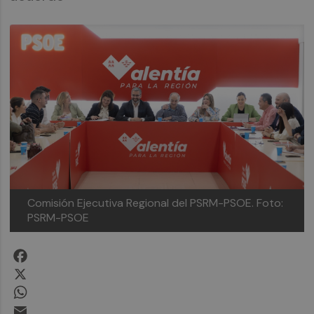
Comisión Ejecutiva Regional del PSRM-PSOE.
Foto:
PSRM-PSOE
Facebook
X
WhatsApp
Email