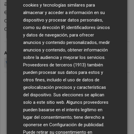
aprobara el decreto que ya estaba acordado
cookies y tecnologías similares para
en febrero y que protegía con requisitos
almacenar y acceder a información en su
concretos el acceso a la vivienda”, ha
dispositivo y procesar datos personales,
como su dirección IP, identificadores únicos
concluido Antelo.
y datos de navegación, para ofrecer
anuncios y contenido personalizados, medir
anuncios y contenido, obtener información
ARCHIVADO EN
VIVIENDA
JOSÉ ÁNGEL ANTELO
sobre la audiencia y mejorar los servicios.
VIRGINIA MARTÍNEZ
Proveedores de terceros (1913)
también
pueden procesar sus datos para estos y
otros fines, incluido el uso de datos de
geolocalización precisos y características
del dispositivo. Sus elecciones se aplican
solo a este sitio web. Algunos proveedores
pueden basarse en el interés legítimo en
lugar del consentimiento; tiene derecho a
oponerse en
Configuración de publicidad
.
Puede retirar su consentimiento en