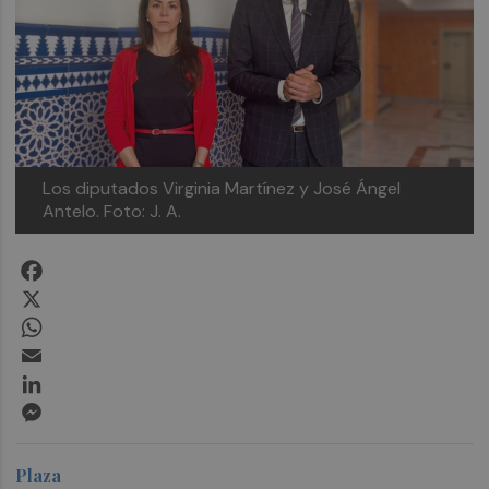
Los diputados Virginia Martínez y José Ángel
Antelo. Foto: J. A.
Facebook
X
WhatsApp
Email
LinkedIn
Messenger
Plaza