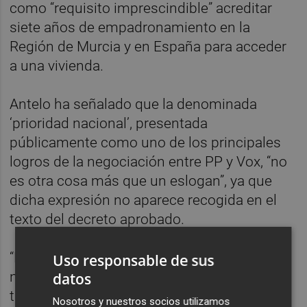
como “requisito imprescindible” acreditar
siete años de empadronamiento en la
Región de Murcia y en España para acceder
a una vivienda.
Antelo ha señalado que la denominada
‘prioridad nacional’, presentada
públicamente como uno de los principales
logros de la negociación entre PP y Vox, “no
es otra cosa más que un eslogan”, ya que
dicha expresión no aparece recogida en el
texto del decreto aprobado.
“Los ciudadanos de la Región de Murcia no
Uso responsable de sus
necesitaban cinco meses de propaganda,
datos
titulares y eslóganes; necesitaban que se
Nosotros y nuestros socios utilizamos