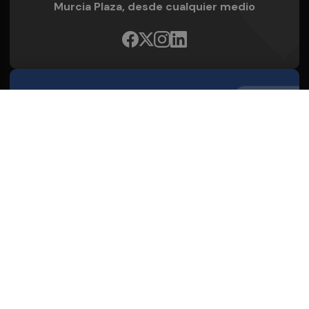
Murcia Plaza, desde cualquier medio
Quienes Somos
Conoce al grupo editorial
Conócenos
Publicidad
Contacto