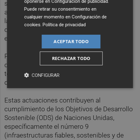
oponerse en
Configuración de publicidad
.
subestación de Totana y sus centros de
Puede retirar su consentimiento en
autotransformación, como en el tendido de
cualquier momento en
Configuración de
la catenaria en el trayecto Murcia-Lorca, a lo
cookies
.
Política de privacidad
que se suma la reciente adjudicación de la
electrificación para el tramo Lorca-Almería.
ACEPTAR TODO
Por último, se encuentra ya contratado el
RECHAZAR TODO
despliegue de los sistemas de
telecomunicaciones ferroviarias (GSM-R) y
CONFIGURAR
de señalización bajo la tecnología ERTMS.
Estas actuaciones contribuyen al
cumplimiento de los Objetivos de Desarrollo
Sostenible (ODS) de Naciones Unidas,
específicamente el número 9
(infraestructuras fiables, sostenibles y de