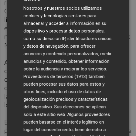
recientes dentro de este eje estratégico del
Nosotros y nuestros socios utilizamos
Corredor Mediterráneo, como han sido las
cookies y tecnologías similares para
licitaciones para la construcción de la futura
almacenar y acceder a información en su
estación de Vera-Almanzora y de la base de
dispositivo y procesar datos personales,
mantenimiento de la línea en el municipio de
como su dirección IP, identificadores únicos
Níjar (Almería).
y datos de navegación, para ofrecer
anuncios y contenido personalizados, medir
anuncios y contenido, obtener información
Asimismo, Adif mantiene en desarrollo las
sobre la audiencia y mejorar los servicios.
obras de la plataforma de la línea, la cual se
Proveedores de terceros (1913)
también
encuentra ya finalizada o en fase de
pueden procesar sus datos para estos y
construcción en todo su recorrido, así como
otros fines, incluido el uso de datos de
la redacción del proyecto correspondiente a
geolocalización precisos y características
la conexión ferroviaria entre Pulpí y Águilas.
del dispositivo. Sus elecciones se aplican
solo a este sitio web. Algunos proveedores
En materia de energía y señalización,
pueden basarse en el interés legítimo en
lugar del consentimiento; tiene derecho a
progresa la obra de electrificación tanto en la