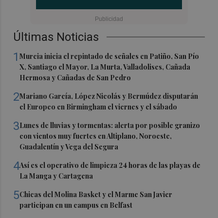
Últimas Noticias
1
Murcia inicia el repintado de señales en Patiño, San Pío
X, Santiago el Mayor, La Murta, Valladolises, Cañada
Hermosa y Cañadas de San Pedro
2
Mariano García, López Nicolás y Bermúdez disputarán
el Europeo en Birmingham el viernes y el sábado
3
Lunes de lluvias y tormentas: alerta por posible granizo
con vientos muy fuertes en Altiplano, Noroeste,
Guadalentín y Vega del Segura
4
Así es el operativo de limpieza 24 horas de las playas de
La Manga y Cartagena
5
Chicas del Molina Basket y el Marme San Javier
participan en un campus en Belfast