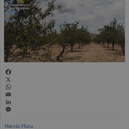
Facebook
X
WhatsApp
Email
LinkedIn
Messenger
Murcia Plaza