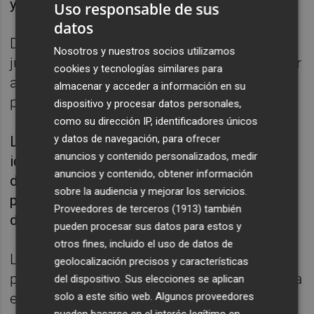
y a dos personas en el interior de la finca.
Uso responsable de sus
datos
Después de identificarlos, éstos no lograron
Nosotros y nuestros socios utilizamos
justificar su presencia en la zona, ni acreditar
cookies y tecnologías similares para
autorización alguna expedida por los
almacenar y acceder a información en su
propietarios de la heredad.
dispositivo y procesar datos personales,
como su dirección IP, identificadores únicos
y datos de navegación, para ofrecer
La Guardia Civil indagó hasta conocer la
anuncios y contenido personalizados, medir
identidad del titular de la explotación quien,
anuncios y contenido, obtener información
después de ser informado, formuló denuncia
sobre la audiencia y mejorar los servicios.
por la sustracción de cerca de 10 toneladas
Proveedores de terceros (1913)
también
de almendra de la variedad marcona.
pueden procesar sus datos para estos y
otros fines, incluido el uso de datos de
Las pesquisas practicadas a continuación
geolocalización precisos y características
permitieron localizar 5.320 kilos de almendra
del dispositivo. Sus elecciones se aplican
solo a este sitio web. Algunos proveedores
en el interior de un almacén, sito en la
pueden basarse en el interés legítimo en