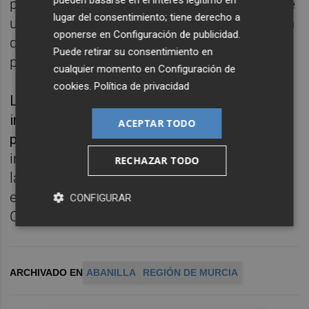
pedanía abanillera de Barinas y propiedad de
lugar del consentimiento; tiene derecho a
un familiar de uno de los sospechosos, de la
oponerse en
Configuración de publicidad
.
que no pudieron acreditar su legal tenencia,
Puede retirar su consentimiento en
por lo que resultó intervenida.
cualquier momento en
Configuración de
cookies
.
Política de privacidad
La investigación ha culminado con la
investigación de dos personas como
ACEPTAR TODO
presuntas autoras de delito de hurto.
Los
investigados, los productos recuperados y
RECHAZAR TODO
las diligencias instruidas han sido
entregados en el juzgado de Instrucción de
CONFIGURAR
Cieza.
ARCHIVADO EN
ABANILLA
REGIÓN DE MURCIA