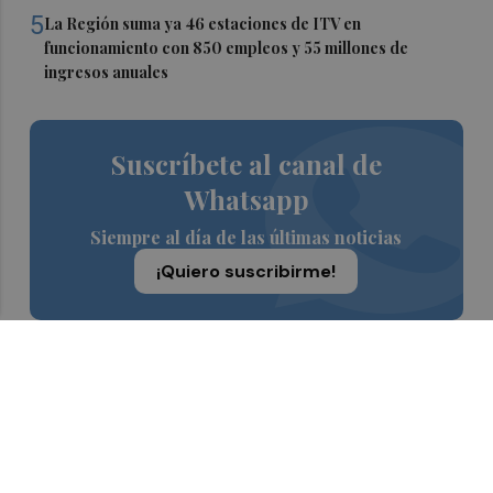
5
La Región suma ya 46 estaciones de ITV en
funcionamiento con 850 empleos y 55 millones de
ingresos anuales
Suscríbete al canal de
Whatsapp
Siempre al día de las últimas noticias
¡Quiero suscribirme!