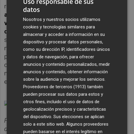
Uso responsable de sus
regímenes de volatilidad
. Observamos que
datos
algunos factores -como la mínima
Nosotros y nuestros socios utilizamos
volatilidad- son fundamentalmente
cookies y tecnologías similares para
defensivos.
Tienen mucho rendimiento
almacenar y acceder a información en su
superior cuando la volatilidad es alta (y
dispositivo y procesar datos personales,
normalmente los mercados están a la baja),
como su dirección IP, identificadores únicos
pero sufren y tienen resultados
y datos de navegación, para ofrecer
considerablemente inferiores en los
anuncios y contenido personalizados, medir
anuncios y contenido, obtener información
mercados alcistas en los que la volatilidad
sobre la audiencia y mejorar los servicios.
es baja.
Proveedores de terceros (1913)
también
pueden procesar sus datos para estos y
otros fines, incluido el uso de datos de
geolocalización precisos y características
del dispositivo. Sus elecciones se aplican
Fuente: Bloomberg, WisdomTree. Datos del 30
solo a este sitio web. Algunos proveedores
de septiembre de 2002 al 31 de diciembre de
pueden basarse en el interés legítimo en