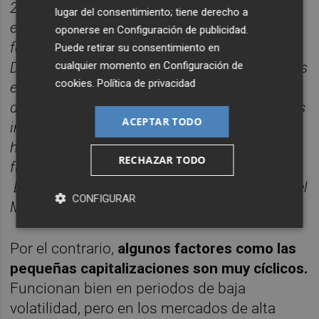
2023. Utilizando datos de días en dólares
lugar del consentimiento; tiene derecho a
estadounidenses. Los cálculos son en USD. La
oponerse en
Configuración de publicidad
.
fecha de inicio del WisdomTree Global Quality
Puede retirar su consentimiento en
cualquier momento en
Configuración de
Dividend Growth Index (WisdomTree Quality) es
cookies
.
Política de privacidad
el 16 de octubre de 2015. No se puede invertir
directamente en un índice. Las cifras anteriores
ACEPTAR TODO
incluyen datos contrastados. La rentabilidad
histórica no es indicativa de la rentabilidad a
RECHAZAR TODO
futuro y cualquier inversión puede perder valor.
Los factores que se utilizan aquí se basan en el
CONFIGURAR
MSCI World, excepto el WisdomTree Quality.
Por el contrario,
algunos factores como las
pequeñas capitalizaciones son muy cíclicos.
Funcionan bien en periodos de baja
volatilidad, pero en los mercados de alta