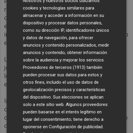
Prado reconoce la dificultad de que en las
Nosotros y nuestros socios utilizamos
cookies y tecnologías similares para
reuniones de amigos se guarde la distancia
almacenar y acceder a información en su
de seguridad o se use mascarilla, un
dispositivo y procesar datos personales,
elemento que, además de resultarles
como su dirección IP, identificadores únicos
incómodo, "creen que puede ser un hándicap
y datos de navegación, para ofrecer
en la relación con los demás".
anuncios y contenido personalizados, medir
anuncios y contenido, obtener información
La psicóloga advierte de que sólo los
sobre la audiencia y mejorar los servicios.
jóvenes están bajando la guardia, también
Proveedores de terceros (1913)
también
pueden procesar sus datos para estos y
los adultos, que son los que tienen que dar
otros fines, incluido el uso de datos de
ejemplo.
geolocalización precisos y características
del dispositivo. Sus elecciones se aplican
Imágenes como las del pasado miércoles
solo a este sitio web. Algunos proveedores
del Congreso, en el que los propios
pueden basarse en el interés legítimo en
diputados no guardaron la distancia social, o
lugar del consentimiento; tiene derecho a
de terrazas y playas abarrotadas no ayudan
oponerse en
Configuración de publicidad
.