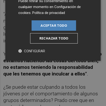
mucho.
Puede retirar su consentimiento en
cualquier momento en
Configuración de
cookies
.
Política de privacidad
"A ellos esos mensajes también les llegan,
no se les puede estar diciendo 'tienes que
ACEPTAR TODO
guardar la distancia, usar mascarilla..' si
luego les estamos transmitiendo esas
RECHAZAR TODO
imágenes".
CONFIGURAR
Y es que, según esta experta,
"los adultos no
estamos haciendo las cosas del todo bien,
no estamos teniendo la responsabilidad
que les tenemos que inculcar a ellos"
.
¿Se puede estar culpando a todos los
jóvenes por el comportamiento de algunos
grupos determinados? Prado cree que en