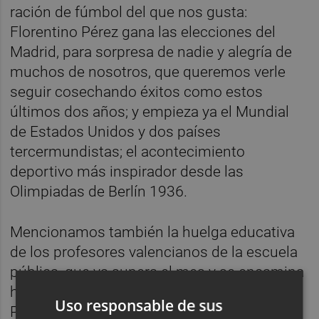
ración de fúmbol del que nos gusta:
Florentino Pérez gana las elecciones del
Madrid, para sorpresa de nadie y alegría de
muchos de nosotros, que queremos verle
seguir cosechando éxitos como estos
últimos dos años; y empieza ya el Mundial
de Estados Unidos y dos países
tercermundistas; el acontecimiento
deportivo más inspirador desde las
Olimpiadas de Berlín 1936.
Mencionamos también la huelga educativa
de los profesores valencianos de la escuela
pública, que ya supera el mes y se encamina
hacia un acuerdo que haría las delicias de
Uso responsable de sus
Pedro Sánchez. ¿quién está más pesoizado