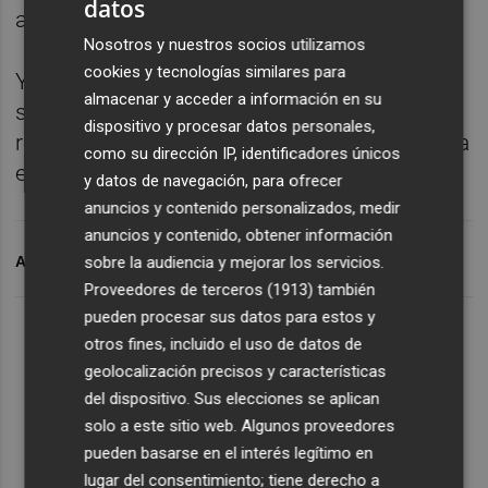
datos
aquí, Pérez Llorca o los sindicatos?
Nosotros y nuestros socios utilizamos
cookies y tecnologías similares para
Y en nuestra recomendación cultural,
almacenar y acceder a información en su
sacamos a colación la compilación de
dispositivo y procesar datos personales,
relatos de ciencia ficción “Aburridísima”, de la
como su dirección IP, identificadores únicos
escritora japonesa Izumi Suzuki.
y datos de navegación, para ofrecer
anuncios y contenido personalizados, medir
anuncios y contenido, obtener información
sobre la audiencia y mejorar los servicios.
ARCHIVADO EN
PÓDCAST
Proveedores de terceros (1913)
también
pueden procesar sus datos para estos y
otros fines, incluido el uso de datos de
geolocalización precisos y características
del dispositivo. Sus elecciones se aplican
solo a este sitio web. Algunos proveedores
pueden basarse en el interés legítimo en
lugar del consentimiento; tiene derecho a