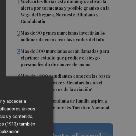
1
Vuelven las lluvias este domingo: activan la
alerta por tormentas y posible granizo en la
Vega del Segura, Noroeste, Altiplano y
Guadalentín
2
Más de 90 pymes murcianas invertirán 14
millones de euros tras las ayudas del Info
3
Más de 300 murcianas serán llamadas para
el primer estudio que predice el riesgo
personalizado de cáncer de mama
4
Más de 1.800 estudiantes conocen las bases
aéreas de San Javier y Alcantarilla con el
programa 'Pioneros de la aviación'
5
La Fiesta de la Vendimia de Jumilla aspira a
r y acceder a
ser declarada de Interés Turístico Nacional
tificadores únicos
cios y contenido,
os (1913)
también
calización