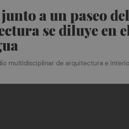
a junto a un paseo d
ctura se diluye en e
gua
io multidisciplinar de arquitectura e inter