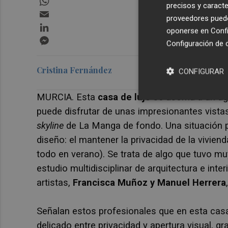
precisos y caracte
Email
proveedores pueden
LinkedIn
oponerse en
Confi
Messenger
Configuración de 
Cristina Fernández
CONFIGURAR
MURCIA. Esta
casa de lujo
se asoma a un ag
puede disfrutar de unas impresionantes vistas 
skyline
de La Manga de fondo. Una situación p
diseño: el mantener la privacidad de la vivi
todo en verano). Se trata de algo que tuvo m
estudio
multidisciplinar de arquitectura e inte
artistas,
Francisca Muñoz y Manuel Herrera
Señalan estos profesionales que en esta casa
delicado entre privacidad y apertura visual, 