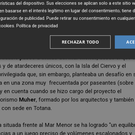
rísticas del dispositivo. Sus elecciones se aplican solo a este sitio
 basarse en el interés legítimo en lugar del consentimiento; tiene 
guración de publicidad
. Puede retirar su consentimiento en cualqu
cookies
.
Política de privacidad
RECHAZAR TODO
ACE
Publicado: 15/06/2025 ·
0
radable
paseo a orillas del Mar Menor
, desde el que 
y de atardeceres únicos, con la Isla del Ciervo y el
rivilegiada que, sin embargo, planteaba un desafío en 
enda en una zona muy frecuentada por paseantes (sobre
uy en cuenta cuando se hizo cargo del proyecto el
riorismo
Muher
, formado por los arquitectos y también
, con sede en Totana.
 situada frente al Mar Menor se ha logrado
"un equilib
gracias a un juego preciso de volúmenes escalonados y