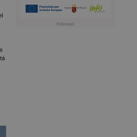
el
es
stá