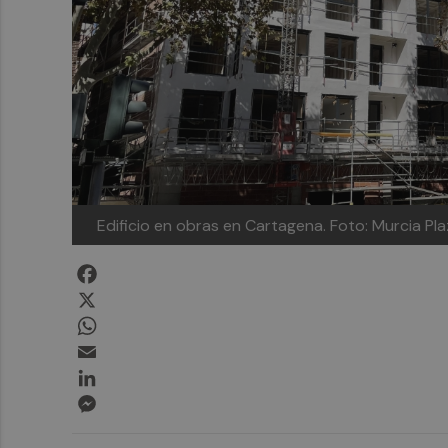
Edificio en obras en Cartagena.
Foto: Murcia Pl
Facebook
X
WhatsApp
Email
LinkedIn
Messenger