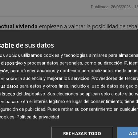
Publicado: 26/05/2026 ·
1
actual vivienda
empiezan a valorar la posibilidad de reba
ctual. Así se desprende de un estudio publicado por
das en venta rebajó su precio
en el primer trimestre de
able de sus datos
imer trimestre de 2025.
os socios utilizamos cookies y tecnologías similares para almacena
dispositivo y procesar datos personales, como su dirección IP, iden
a que rebajaron sus expectativas se incrementó durante e
ción, para ofrecer anuncios y contenido personalizados, medir anun
on el mismo periodo de 2025.
En concreto, el 14% de la
n sobre la audiencia y mejorar los servicios.
Proveedores de tercer
s datos para estos y otros fines, incluido el uso de datos de geolo
año, frente al 11% que lo hizo el año pasado, según un
rísticas del dispositivo. Sus elecciones se aplican solo a este sitio
 inmuebles publicados en su base de datos.
 basarse en el interés legítimo en lugar del consentimiento; tiene 
guración de publicidad
. Puede retirar su consentimiento en cualqu
rebajan sus expectativas
están alineados con otras
cookies
.
Política de privacidad
praventas de viviendas y parecen confirmar la tendencia
ales mercados, que se intuye de los informes de precios de
RECHAZAR TODO
ACE