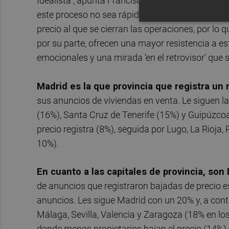
Idealista”, apunta Francisco Iñareta, portavoz d
este proceso no sea rápido. Los profesionales in
precio al que se cierran las operaciones, por lo q
por su parte, ofrecen una mayor resistencia a 
emocionales y una mirada ‘en el retrovisor’ que s
Madrid es la que provincia que registra u
sus anuncios de viviendas en venta. Le siguen l
(16%), Santa Cruz de Tenerife (15%) y Guipúzco
precio registra (8%), seguida por Lugo, La Rioj
10%).
En cuanto a las capitales de provincia, son 
de anuncios que registraron bajadas de precio 
anuncios. Les sigue Madrid con un 20% y, a cont
Málaga, Sevilla, Valencia y Zaragoza (18% en l
donde menos propietarios bajan el precio (14%),