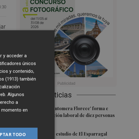
8:30
jar
r y acceder a
tificadores únicos
l
cios y contenido,
s
os (1913)
también
calización
Últimas Noticias
 web. Algunos
derecho a
1
El programa 'Santomera Florece' forma e
ier momento en
impulsa la inserción laboral de diez personas
desempleadas
2
La nueva sala de estudio de El Esparragal
PTAR TODO