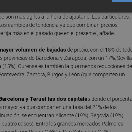
e Idealista. "La propia composición del mercado hace que
mobiliarios palpan la realidad del mercado y conocen el
ue son más ágiles a la hora de ajustarlo. Los particulares,
estos cambios de tendencia ya que combinan precios
e fija más en el pasado que en el presente", añade.
n mayor volumen de bajadas
de precio, con el 18% de tod
as provincias de Barcelona y Zaragoza, con un 17%, Sevilla
a (15%). Ourense es también la que menos reducciones de
a, Pontevedra, Zamora, Burgos y León (que comparten un
Barcelona y Teruel las dos capitale
s donde el porcenta
es mayor, ya que comparten una tasa del 21% de los
inuación, se encuentran Alicante (19%), Segovia (19%),
os cuatro casos). Entre los grandes mercados Palma es
 seguida por Bilbao (16%) y San Sebastián (17%).