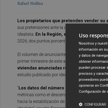
Rafael Molina
Los propietarios que pretenden vender su 
sus pretensiones ante la coyuntura económica a
Idealista.
En la Región, el 13% de las vivien
Uso respons
2026, dos puntos porcentuales más que en el pr
Nosotros y nuestr
información en su 
El volumen de anunciantes de viviendas en vent
y datos de navega
primer trimestre de este año en comparación c
obtener informació
pueden procesar su
viviendas anunciadas redujo su preci
o este 
precisos y caracte
estudio publicado por idealista, analizando los
proveedores pueden
oponerse en
Confi
"
Los datos del número de propietarios que 
Configuración de 
métricas como el descenso en el número de com
hacia la estabilización de precios en los princip
CONFIGURAR