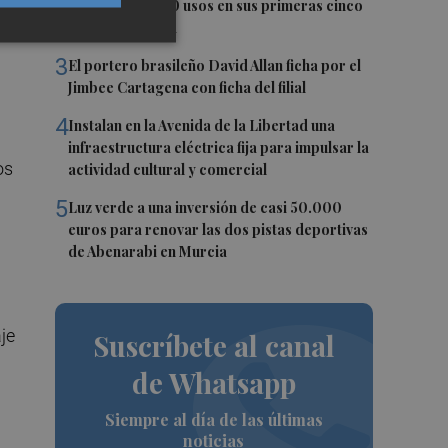
supera los 1.600 usos en sus primeras cinco
semanas de vida
3
El portero brasileño David Allan ficha por el
Jimbee Cartagena con ficha del filial
4
Instalan en la Avenida de la Libertad una
infraestructura eléctrica fija para impulsar la
os
actividad cultural y comercial
5
Luz verde a una inversión de casi 50.000
euros para renovar las dos pistas deportivas
de Abenarabi en Murcia
je
Suscríbete al canal
de Whatsapp
Siempre al día de las últimas
noticias