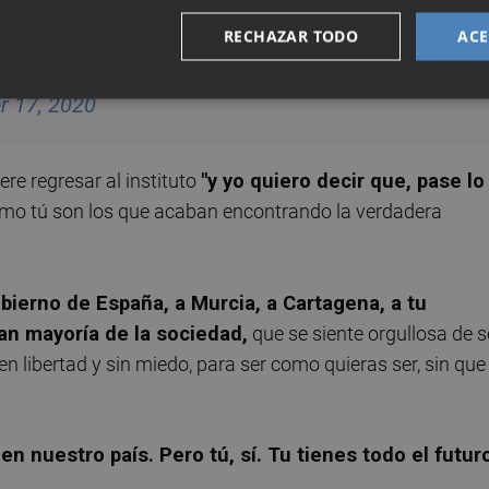
carta a Diego, el joven cartagenero que sufrió una
RECHAZAR TODO
ACE
ncipio a fin: "Cuenta con todos nosotros para crecer
m/DjkO33j2KO
 17, 2020
re regresar al instituto
"y yo quiero decir que, pase lo
como tú son los que acaban encontrando la verdadera
obierno de España, a Murcia, a Cartagena, a tu
gran mayoría de la sociedad,
que se siente orgullosa de s
n libertad y sin miedo, para ser como quieras ser, sin que
 en nuestro país. Pero tú, sí. Tu tienes todo el futur