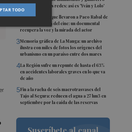
que triunfa en las redes: así es 'Yván y Lolo'
PTAR TODO
2
Las '200 vidas' que llevaron a Paco Rabal de
Águilas a la cima del cine: un documental
recupera la voz y la mirada del actor
3
Memoria gráfica de La Manga: un archivo
ilustra con miles de fotos los orígenes del
urbanismo en un paraíso entre dos mares
4
La Región sufre un repunte de hasta el 63%
en accidentes laborales graves en lo que va
de año
5
Fin a la racha de seis macrotrasvases del
er
Tajo al Segura: reducen el agua a 27 hm3 en
septiembre por la caída de las reservas
o
Suscríbete al canal