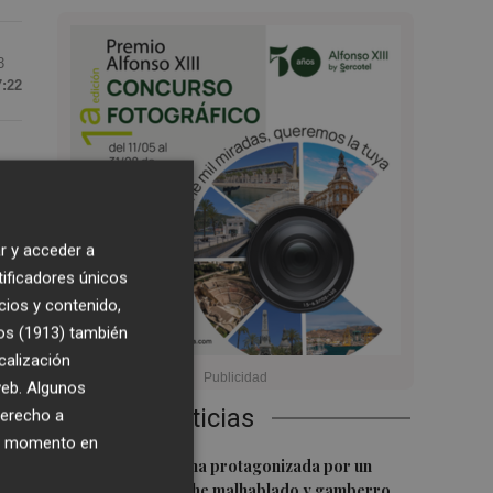
3
7:22
ez
ro
r y acceder a
tificadores únicos
cios y contenido,
os (1913)
también
de
calización
 web. Algunos
Últimas Noticias
derecho a
ier momento en
1
La serie murciana protagonizada por un
conejo de peluche malhablado y gamberro