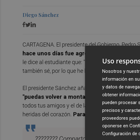
Diego Sánchez
CARTAGENA. El presidente del Gobierno, Pedro 
hace unos días fue agredido a la salida del 
Uso respons
le dice al estudiante que: "No estás solo", y aña
también sé, por lo que he leído de ti, que tienes
Nosotros y nuestr
información en su 
y datos de navega
El presidente Sánchez añade que los sanitarios 
obtener informació
"puedas volver a montar en bicicleta, como 
pueden procesar su
todos tus amigos y el de las instituciones públi
precisos y caracte
heridas del corazón.
Para garantizar que pueda
proveedores pueden
oponerse en
Confi
Configuración de 
???????? Comparto con vosotros y vosot