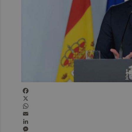
Facebook
X
WhatsApp
Email
LinkedIn
Messenger