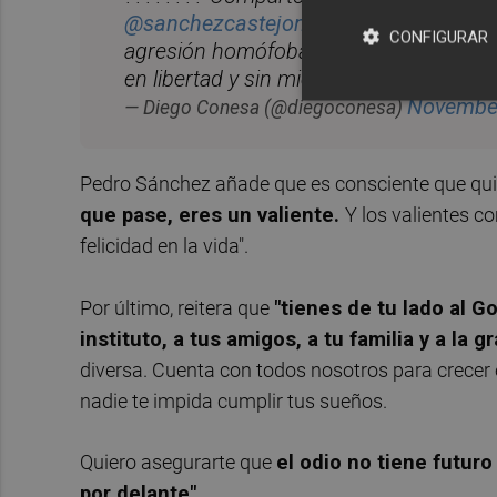
@sanchezcastejon
ha dedicado en una 
CONFIGURAR
agresión homófoba. Las suscribo de pri
en libertad y sin miedo”.
pic.twitter.co
November
— Diego Conesa (@diegoconesa)
Pedro Sánchez añade que es consciente que quie
que pase, eres un valiente.
Y los valientes 
felicidad en la vida".
Por último, reitera que
"tienes de tu lado al G
instituto, a tus amigos, a tu familia y a la 
diversa. Cuenta con todos nosotros para crecer e
nadie te impida cumplir tus sueños.
Quiero asegurarte que
el odio no tiene futuro
por delante".