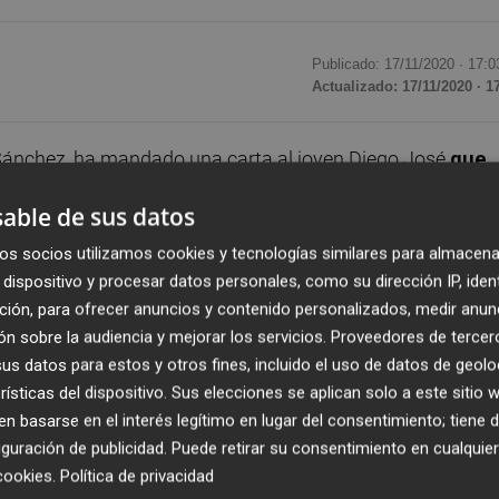
Publicado: 17/11/2020 ·
17:0
Actualizado: 17/11/2020 · 1
Sánchez, ha mandado una carta al joven Diego José
que
instituto Isaac Peral por su condición sexual.
Sánch
able de sus datos
de que "Sé que tu familia y tú lo habéis pasado muy mal, pe
 mucho coraje y que pronto te recuperarás de este dolor".
os socios utilizamos cookies y tecnologías similares para almacena
dispositivo y procesar datos personales, como su dirección IP, iden
ción, para ofrecer anuncios y contenido personalizados, medir anun
del hospital Santa Lucía lo han cuidado para que pronto
n sobre la audiencia y mejorar los servicios.
Proveedores de tercer
tanto te gusta",
y añade que ahora "es nuestro turno, el 
s datos para estos y otros fines, incluido el uso de datos de geolo
cas para cuidar esas heridas que no llevan vendas, las
rísticas del dispositivo. Sus elecciones se aplican solo a este sitio
s regresar a clase a disfrutar y aprender".
 basarse en el interés legítimo en lugar del consentimiento; tiene 
guración de publicidad
. Puede retirar su consentimiento en cualqu
cookies
.
Política de privacidad
ras las palabras que el presidente