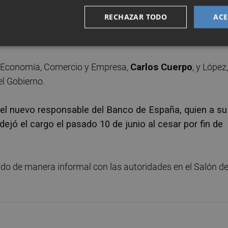
e la carta magna abierta por el artículo 100, relativo 
RECHAZAR TODO
ACE
l caso de Escrivá ha recitado el acatamiento sobre el
de Economía, Comercio y Empresa,
Carlos Cuerpo
, y López,
el Gobierno.
el nuevo responsable del Banco de España, quien a su
dejó el cargo el pasado 10 de junio al cesar por fin de
tido de manera informal con las autoridades en el Salón d