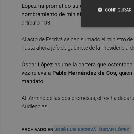
López ha prometido su cargo ante un ejemplar d
CONFIGURAR
nombramiento de ministros, mientras que en e
artículo 103.
Al acto de Escrivá se han sumado el ministro 
hasta ahora jefe de gabinete de la Presidencia d
Óscar López asume la cartera que ostentaba 
vez releva a
Pablo Hernández de Cos,
quien 
mandato.
Al término de las dos promesas, el rey ha depar
Audiencias.
ARCHIVADO EN
JOSÉ LUIS ESCRIVÁ
ÓSCAR LÓPEZ