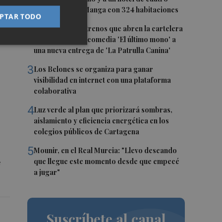
al
estrellas en La Manga con 324 habitaciones
PTAR TODO
2
Estos son los estrenos que abren la cartelera
en agosto: de la comedia 'El último mono' a
una nueva entrega de 'La Patrulla Canina'
3
Los Belones se organiza para ganar
visibilidad en internet con una plataforma
colaborativa
4
Luz verde al plan que priorizará sombras,
aislamiento y eficiencia energética en los
colegios públicos de Cartagena
5
Mounir, en el Real Murcia: "Llevo deseando
que llegue este momento desde que empecé
e
a jugar"
Suscríbete al canal