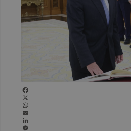
Facebook
X
WhatsApp
Email
LinkedIn
Messenger