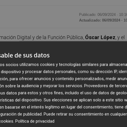
Publicado: 06/09/2024 ·
10:1
Actualizado: 06/09/2024 · 1
ación Digital y de la Función Pública,
Óscar López
, y el
crivá
, han prometido este viernes sus respectivos cargos
able de sus datos
os socios utilizamos cookies y tecnologías similares para almacena
mesa en el Salón de Audiencias, con el presidente del
dispositivo y procesar datos personales, como su dirección IP, iden
onstitucional,
Cándido Conde-Pumpido
, como testigos
ción, para ofrecer anuncios y contenido personalizados, medir anun
do, lo ha hecho Escrivá, también ante un ejemplar de 
n sobre la audiencia y mejorar los servicios.
Proveedores de tercer
giosos.
s datos para estos y otros fines, incluido el uso de datos de geolo
rísticas del dispositivo. Sus elecciones se aplican solo a este sitio
 basarse en el interés legítimo en lugar del consentimiento; tiene 
, el ministro de Presidencia, Justicia y Relaciones con la
guración de publicidad
. Puede retirar su consentimiento en cualqu
 mayor del Reino.
cookies
.
Política de privacidad