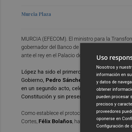
Murcia Plaza
MURCIA (EFECOM). El ministro para la Transform
gobernador del Banco de España,
José Luis Es
ante el rey en el Palacio de la Zarzuela.
Uso respons
Nosotros y nuestr
López ha sido el primero en formalizar su pro
información en su 
Gobierno,
Pedro Sánchez
, y el del Tribunal C
y datos de navega
en un segundo acto, celebrado a renglón segui
obtener informació
Constitución y sin presencia de símbolos reli
pueden procesar su
precisos y caracte
proveedores pueden
Como establece el protocolo en este tipo de actos
oponerse en
Confi
Cortes,
Félix Bolaños
, ha ejercido como notario
Configuración de 