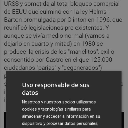
URSS y sometida al total bloqueo comercial
de EEUU que culminó con la ley Helms-
Barton promulgada por Clinton en 1996, que
reunificó legislaciones pre-existentes. Y
aunque se vivía medio normal (vamos a
dejarlo en cuarto y mitad) en 1980 se
produce la crisis de los "marielitos": exilio
consentido por Castro en el que 125.000
ciudadanos "parias" y "degenerados")
partieron hacia Miami fundamentalmente. Y
se fueron porque el clima político y moral era
Uso responsable de sus
irrespirable. Te podían espiar hasta en el
datos
inodoro.
Nosotros y nuestros socios utilizamos
cookies y tecnologías similares para
almacenar y acceder a información en su
dispositivo y procesar datos personales,