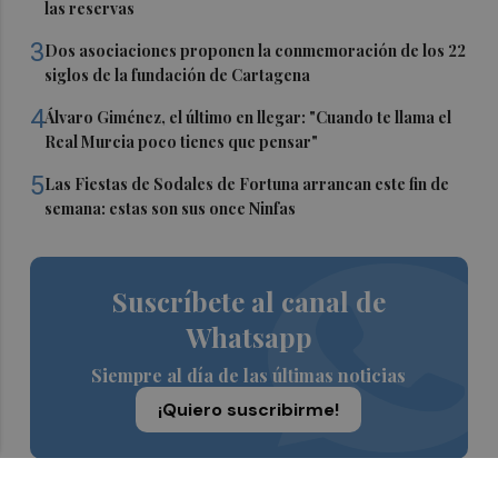
las reservas
3
Dos asociaciones proponen la conmemoración de los 22
siglos de la fundación de Cartagena
4
Álvaro Giménez, el último en llegar: "Cuando te llama el
Real Murcia poco tienes que pensar"
5
Las Fiestas de Sodales de Fortuna arrancan este fin de
semana: estas son sus once Ninfas
Suscríbete al canal de
Whatsapp
Siempre al día de las últimas noticias
¡Quiero suscribirme!