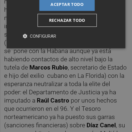
medicinas básicas... sin nada. Solo ayuda
ACEPTAR TODO
humanitaria de México. Montones y más
montones de basura por las ciudades más
RECHAZAR TODO
importantes del país y los graves riesgos
sanitarios que ello conlleva. Y asegura
CONFIGURAR
(Trump) que cuando acabe con lo de Irán
se pone con la Habana aunque ya está
habiendo contactos de alto nivel bajo la
tutela de
Marcos Rubio
, secretario de Estado
e hijo del exilio cubano en La Florida)
con la
esperanza neutralizar a toda la elite del
poder: el Departamento de Justicia ya ha
imputado a
Raúl Castro
por unos hechos
que ocurrieron en el 96. Y el Tesoro
norteamericano ya ha puesto sus garras
(sanciones financieras) sobre
Díaz Canel
, su