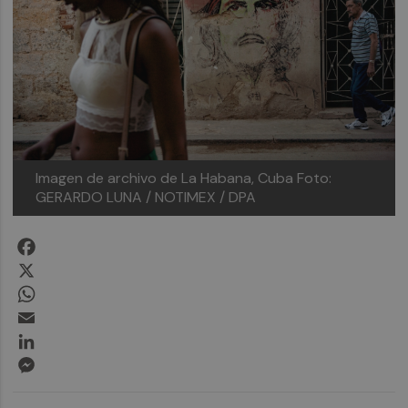
Imagen de archivo de La Habana, Cuba
Foto:
GERARDO LUNA / NOTIMEX / DPA
Facebook
X
WhatsApp
Email
LinkedIn
Messenger