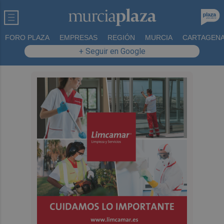
FORO PLAZA
EMPRESAS
REGIÓN
MURCIA
CARTAGEN
+ Seguir en Google