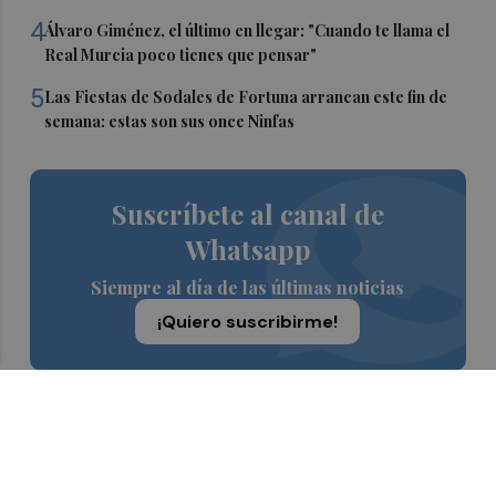
4
Álvaro Giménez, el último en llegar: "Cuando te llama el
Real Murcia poco tienes que pensar"
5
Las Fiestas de Sodales de Fortuna arrancan este fin de
semana: estas son sus once Ninfas
Suscríbete al canal de
Whatsapp
Siempre al día de las últimas noticias
¡Quiero suscribirme!