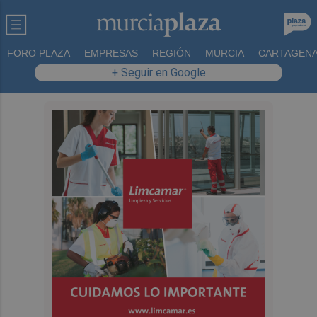
FORO PLAZA
EMPRESAS
REGIÓN
MURCIA
CARTAGEN
+ Seguir en Google