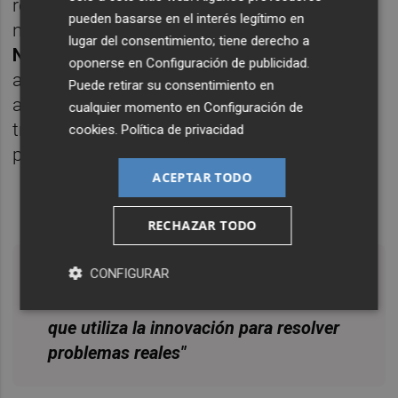
referentes más destacados del panorama
pueden basarse en el interés legítimo en
nacional. Figuras como
Marc Vidal, Toni
lugar del consentimiento; tiene derecho a
Nadal o Emilio Duró
compartieron con los
oponerse en
Configuración de publicidad
.
asistentes sus experiencias, reflexiones y
Puede retirar su consentimiento en
aprendizajes sobre liderazgo, innovación,
cualquier momento en
Configuración de
transformación digital, actitud y desarrollo
cookies
.
Política de privacidad
personal.
ACEPTAR TODO
RECHAZAR TODO
CONFIGURAR
Una ciudad inteligente no es la que
acumula más sensores o más datos. Es la
que utiliza la innovación para resolver
problemas reales"