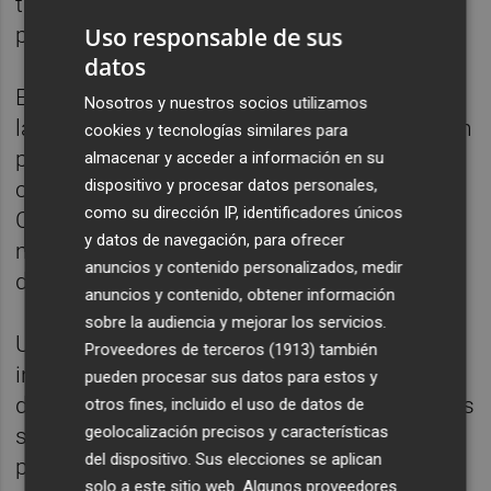
tiene sentido si mejora la vida de las
Uso responsable de sus
personas.
datos
El éxito de esta iniciativa ha superado todas
Nosotros y nuestros socios utilizamos
las expectativas. Más de 5.000 personas han
cookies y tecnologías similares para
participado entre las dos grandes jornadas
almacenar y acceder a información en su
dispositivo y procesar datos personales,
centrales del CongresFest y Murcia Smart
como su dirección IP, identificadores únicos
City Talent, dos de los eventos más
y datos de navegación, para ofrecer
multitudinarios y relevantes de todo el Tour
anuncios y contenido personalizados, medir
del Talento celebrado en nuestra ciudad.
anuncios y contenido, obtener información
sobre la audiencia y mejorar los servicios.
Una respuesta que demuestra el enorme
Proveedores de terceros (1913)
también
interés que existe por los temas que están
pueden procesar sus datos para estos y
definiendo el presente y el futuro de nuestras
otros fines, incluido el uso de datos de
geolocalización precisos y características
sociedades, y donde hemos tenido el
del dispositivo. Sus elecciones se aplican
privilegio de contar con algunos de los
solo a este sitio web. Algunos proveedores