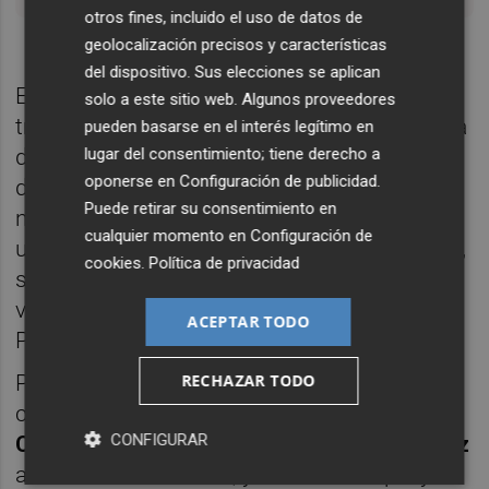
otros fines, incluido el uso de datos de
geolocalización precisos y características
del dispositivo. Sus elecciones se aplican
En medio de todo esto, el papel de Sumar es
solo a este sitio web. Algunos proveedores
tristemente revelador.
Mónica García
pidió la
pueden basarse en el interés legítimo en
lugar del consentimiento; tiene derecho a
dimisión de
Santos Cerdán
una hora
oponerse en
Configuración de publicidad
.
después de que dimitiera. Una torpeza que
Puede retirar su consentimiento en
no es solo de forma, sino de fondo. Refleja
cualquier momento en
Configuración de
un espacio político subordinado, sin reflejos,
cookies
.
Política de privacidad
sin iniciativa y sin la capacidad —o la
voluntad— de marcar distancia real con el
ACEPTAR TODO
PSOE.
RECHAZAR TODO
Podemos lo advirtió en campaña. Lo hizo
con una imagen que hoy parece profética:
CONFIGURAR
Cospedal
con sobres en una mano,
Sánchez
al otro lado del cristal, y un lema simple y