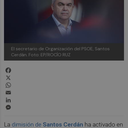
El secretario de Organización del PSOE, Santos
Cerdán.
Foto: EP/ROCÍO RUZ
Facebook
X
WhatsApp
Email
LinkedIn
Messenger
La
dimisión de
Santos Cerdán
ha activado en