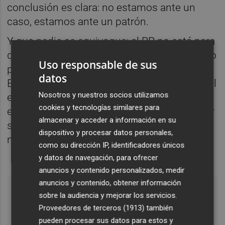
conclusión es clara: no estamos ante un
caso, estamos ante un patrón.
Y que nadie se equivoque: el PP no está para
dar lecciones. Es el único partido condenado
Uso responsable de sus
por corrupción en democracia. De Gürtel a
datos
Erial, de Púnica a Brugal, su expediente penal
Nosotros y nuestros socios utilizamos
es más denso que cualquier programa
cookies y tecnologías similares para
electoral. Pero que el PSOE se limite a copiar
almacenar y acceder a información en su
su manual de control de daños no lo hace
dispositivo y procesar datos personales,
mejor. Solo lo hace reconocible.
como su dirección IP, identificadores únicos
y datos de navegación, para ofrecer
anuncios y contenido personalizados, medir
anuncios y contenido, obtener información
Mónica García pidió la dimisión de Santos
sobre la audiencia y mejorar los servicios.
Cerdán una hora después de que
Proveedores de terceros (1913)
también
dimitiera"
pueden procesar sus datos para estos y