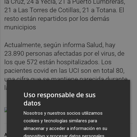
la Cruz, 24 a Yecla, 21 a Puerto Lumbreras,
21 a Las Torres de Cotillas, 21 a Totana. El
resto están repartidos por los demás
municipios
Actualmente, según informa Salud, hay
23.890 personas afectadas por el virus, de
los que 572 están hospitalizados. Los
pacientes covid en las UCI son en total 80,
una cifra que se mantiene parecida durante
las últimas semanas.
Uso responsable de sus
datos
Nosotros y nuestros socios utilizamos
cookies y tecnologías similares para
almacenar y acceder a información en su
ARCHIVADO EN
COVID-19
SEXTA OLA
CORONAVIRUS
dispositivo y procesar datos personales,