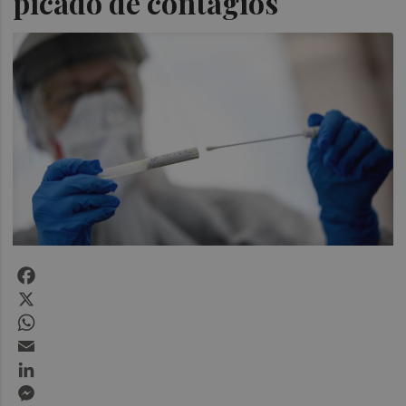
picado de contagios
Facebook
X
WhatsApp
Email
LinkedIn
Messenger