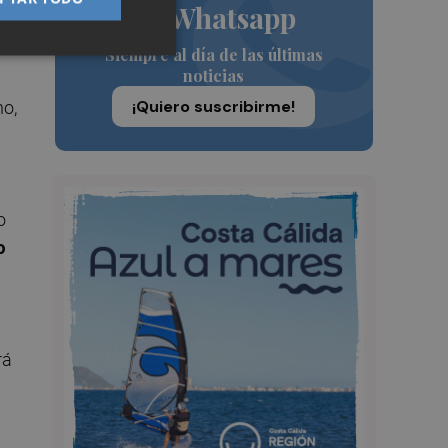
de Whatsapp
Siempre al día de las últimas
noticias
¡Quiero suscribirme!
no,
o
o
rá