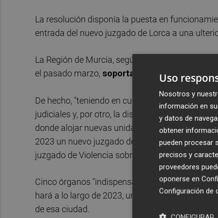
La resolución disponía la puesta en funcionamien
entrada del nuevo juzgado de Lorca a una ulterior
La Región de Murcia, según el último informe d
el pasado marzo,
soporta un déficit de 16 un
Uso respons
Nosotros y nuestr
De hecho, "teniendo en cuenta, por un lado, las
información en su 
judiciales y, por otro, la disponibilidad actual o
y datos de navega
donde alojar nuevas unidades judiciales", la Sa
obtener informació
2023 un nuevo juzgado de instancia en Cartagen
pueden procesar su
juzgado de Violencia sobre la Mujer en Murcia.
precisos y caracte
proveedores pueden
oponerse en
Confi
Cinco órganos "indispensables" de los que uno, el 
Configuración de 
hará a lo largo de 2023, una vez esté disponibl
de esa ciudad.
CONFIGURAR