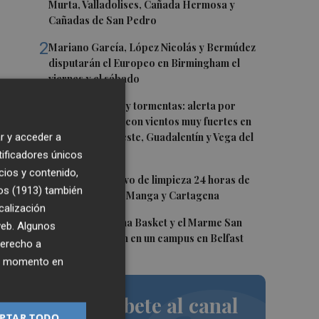
Murta, Valladolises, Cañada Hermosa y
Cañadas de San Pedro
2
Mariano García, López Nicolás y Bermúdez
disputarán el Europeo en Birmingham el
viernes y el sábado
U
3
Lunes de lluvias y tormentas: alerta por
posible granizo con vientos muy fuertes en
Altiplano, Noroeste, Guadalentín y Vega del
r y acceder a
Segura
tificadores únicos
cios y contenido,
4
Así es el operativo de limpieza 24 horas de
a
os (1913)
también
las playas de La Manga y Cartagena
o
calización
5
Chicas del Molina Basket y el Marme San
 web. Algunos
Javier participan en un campus en Belfast
derecho a
ier momento en
o
nto
Suscríbete al canal
PTAR TODO