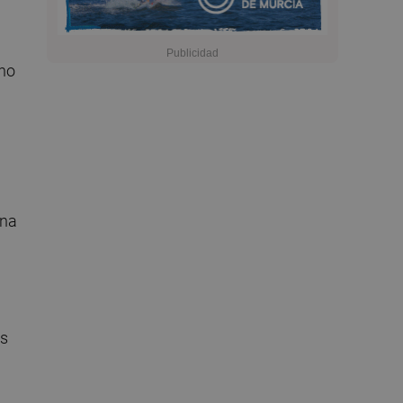
uno
una
os