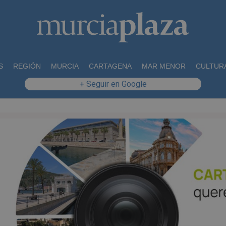
S
REGIÓN
MURCIA
CARTAGENA
MAR MENOR
CULTUR
+ Seguir en Google