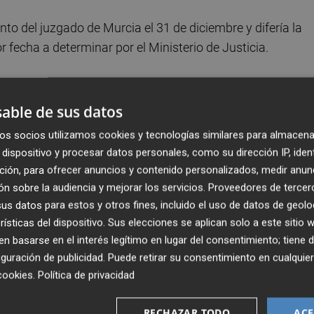
to del juzgado de Murcia el 31 de diciembre y difería la
 fecha a determinar por el Ministerio de Justicia.
e necesidades aprobado por la Sala de Gobierno del TSJM
idades judiciales
.
able de sus datos
os socios utilizamos cookies y tecnologías similares para almacena
 necesidades urgentes e inaplazables de nuevos órganos
dispositivo y procesar datos personales, como su dirección IP, iden
 inmediatamente previsible de edificios y espacios judiciales
ción, para ofrecer anuncios y contenido personalizados, medir anun
la de Gobierno del TSJMU estableció como prioridades par
n sobre la audiencia y mejorar los servicios.
Proveedores de tercer
a y dos en Murcia, el octavo juzgado en Lorca y un nuev
s datos para estos y otros fines, incluido el uso de datos de geolo
rísticas del dispositivo. Sus elecciones se aplican solo a este sitio
 basarse en el interés legítimo en lugar del consentimiento; tiene 
guración de publicidad
. Puede retirar su consentimiento en cualqu
Instancia 19, ve la luz este sábado y otro, el 8 de Lorca, l
cookies
.
Política de privacidad
e y acondicionado el local comprometido por el Ayuntamie
RECHAZAR TODO
ACE