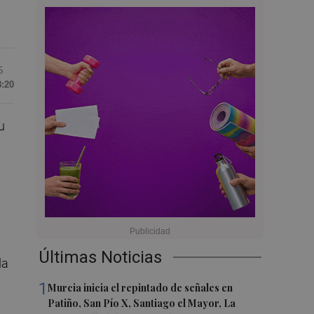
5
8:20
u
Últimas Noticias
da
1
Murcia inicia el repintado de señales en
Patiño, San Pío X, Santiago el Mayor, La