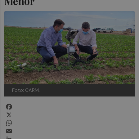
Menor
Foto: CARM.
Facebook
X
WhatsApp
Email
LinkedIn