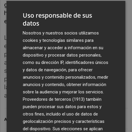
ganaderos en el Campo de Cartagena,
haciendo compatible la sostenibilidad del
Uso responsable de sus
entorno y la práctica agrícola".
datos
Nosotros y nuestros socios utilizamos
Las organizaciones, además, subrayan que
cookies y tecnologías similares para
en la elaboración de la modificación
almacenar y acceder a información en su
propuesta han contado con el
dispositivo y procesar datos personales,
asesoramiento de técnicos expertos en la
como su dirección IP, identificadores únicos
y datos de navegación, para ofrecer
situación del Mar Menor, manteniendo la
anuncios y contenido personalizados, medir
prioridad de recuperación y conservación de
anuncios y contenido, obtener información
la laguna y su entorno, y la viabilidad de una
sobre la audiencia y mejorar los servicios.
actividad agrícola y ganadera sostenible.
Proveedores de terceros (1913)
también
pueden procesar sus datos para estos y
otros fines, incluido el uso de datos de
ARCHIVADO EN
MAR MENOR
geolocalización precisos y características
del dispositivo. Sus elecciones se aplican