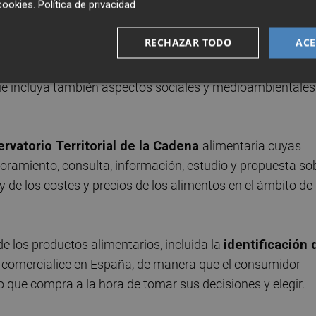
cookies
.
Política de privacidad
RECHAZAR TODO
ACE
 valor se reparta de manera justa y equilibrada entre to
uridad
alimentaria
con
precios asequibles
e
ue incluya también aspectos sociales y medioambientales
rvatorio Territorial de la Cadena
alimentaria cuyas
soramiento, consulta, información, estudio y propuesta so
y de los costes y precios de los alimentos en el ámbito de 
e los productos alimentarios, incluida la
identificación 
 comercialice en España, de manera que el consumidor
o que compra a la hora de tomar sus decisiones y elegir.