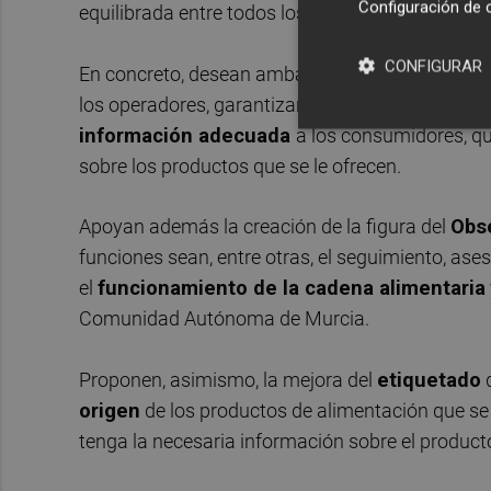
Configuración de 
equilibrada entre todos los operadores.
CONFIGURAR
En concreto, desean ambas organizaciones que el
los operadores, garantizando la
calidad
y la
seg
información adecuada
a los consumidores, q
sobre los productos que se le ofrecen.
Apoyan además la creación de la figura del
Obse
funciones sean, entre otras, el seguimiento, ase
el
funcionamiento de la cadena alimentaria
Comunidad Autónoma de Murcia.
Proponen, asimismo, la mejora del
etiquetado
d
origen
de los productos de alimentación que se
tenga la necesaria información sobre el product