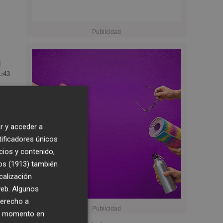
1
1:43
r y acceder a
tificadores únicos
cios y contenido,
os (1913)
también
calización
 web. Algunos
derecho a
ier momento en