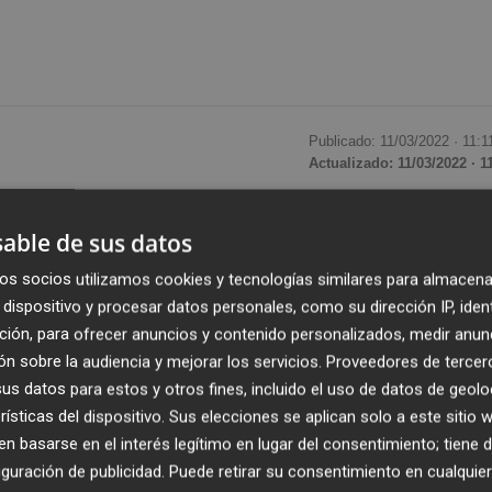
Publicado: 11/03/2022 ·
11:1
Actualizado: 11/03/2022 · 1
uel Marín
, y la presidenta de Thader,
Juana Pérez
, han
able de sus datos
odelo de
agricultura
y
ganadería sostenible
, de base
os socios utilizamos cookies y tecnologías similares para almacena
ue conserve los recursos naturales y que valorice los
dispositivo y procesar datos personales, como su dirección IP, iden
calidad y contribuir a la mejora económica de las zonas
ción, para ofrecer anuncios y contenido personalizados, medir anun
n sobre la audiencia y mejorar los servicios.
Proveedores de tercer
s datos para estos y otros fines, incluido el uso de datos de geolo
orzar la
r
egulación del mercado alimentario
porque
rísticas del dispositivo. Sus elecciones se aplican solo a este sitio
"en su conjunto", para lo cual hay que acabar con las
 basarse en el interés legítimo en lugar del consentimiento; tiene 
guración de publicidad
. Puede retirar su consentimiento en cualqu
o
y que el valor creado se reparta de manera justa y