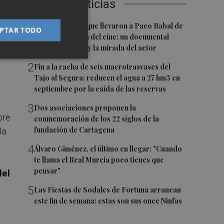
Últimas Noticias
1
Las '200 vidas' que llevaron a Paco Rabal de
PTAR TODO
dos
Águilas a la cima del cine: un documental
recupera la voz y la mirada del actor
2
Fin a la racha de seis macrotrasvases del
Tajo al Segura: reducen el agua a 27 hm3 en
septiembre por la caída de las reservas
3
Dos asociaciones proponen la
bre
conmemoración de los 22 siglos de la
fundación de Cartagena
la
4
Álvaro Giménez, el último en llegar: "Cuando
te llama el Real Murcia poco tienes que
pensar"
del
5
Las Fiestas de Sodales de Fortuna arrancan
este fin de semana: estas son sus once Ninfas