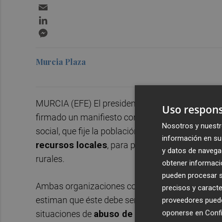
Email
LinkedIn
Messenger
Murcia Plaza
MURCIA (EFE) El presidente de COAG,
José Mig
Uso respons
firmado un manifiesto conjunto apoyando el m
Nosotros y nuestr
social, que fije la población en el medio rural, q
información en su 
recursos locales
, para producir alimentos de 
y datos de navega
rurales.
obtener informació
pueden procesar su
Ambas organizaciones consideran necesario ref
precisos y caracte
estiman que éste debe ser rentable y sostenible 
proveedores pueden
oponerse en
Confi
situaciones de
abuso de posición de domini